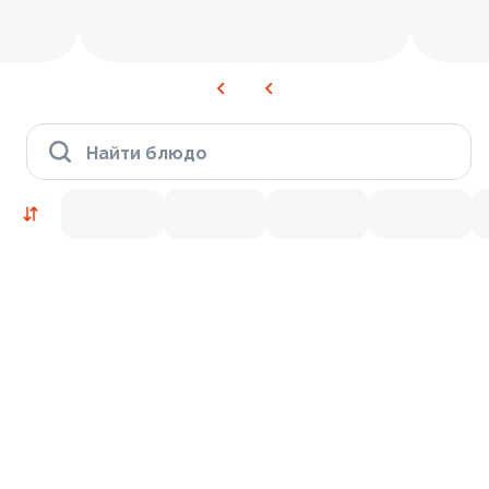
Найти блюдо
Новинки
Лосось
Курица
Тунец
Креветки
9.5