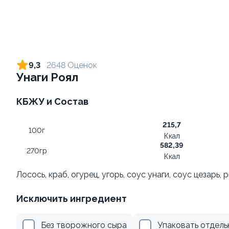
Ролл с огурцом
Ролл с креветкой и сыром
130 гр
140 гр
9,3
2648 Оценок
Унаги Роял
179 ₽
299 ₽
КБЖУ и Состав
215,7
100г
Ккал
582,39
270гр
Ккал
Лосось, краб, огурец, угорь, соус унаги, соус цезарь,
Ролл с лососем
Ролл с лососем и зеленым
Исключить ингредиент
луком
130 гр
130 гр
Без творожного сыра
Упаковать отдель