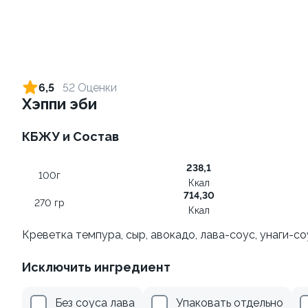
Ролл с креветкой и сыром
Ролл с креветкой и
авокадо
140 гр
6,5
52 Оценки
135 гр
Хэппи эби
305 ₽
355 ₽
КБЖУ и Состав
238,1
9.8
100г
Ккал
714,30
270 гр
Ккал
Креветка темпура, сыр, авокадо, лава-соус, унаги-со
Исключить ингредиент
Ролл с огурцом
Ролл с авокадо
130 гр
120 гр
Без соуса лава
Упаковать отдельно