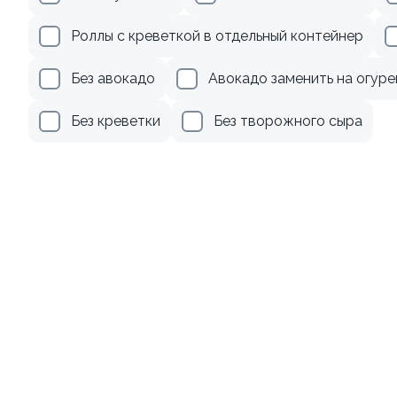
185 ₽
245 ₽
Роллы с креветкой в отдельный контейнер
Без авокадо
Авокадо заменить на огуре
9.3
8.8
Без креветки
Без творожного сыра
Ролл с лососем
Ролл с лососем и зеленым
луком
130 гр
130 гр
509 ₽
509 ₽
Акции