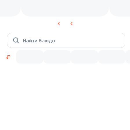
Найти блюдо
Новинки
Лосось
Курица
Тунец
Креветки
9.4
8.9