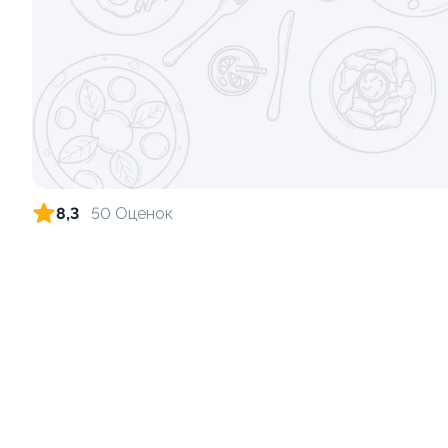
Ролл с авокадо
Ролл с кре
120 гр
140 гр
245 ₽
8,3
50 Оценок
9.8
Ролл с лососем
Ролл с огу