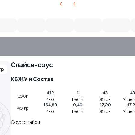
Спайси-соус
гр
КБЖУ и Состав
9.4
412
1
43
43
100г
Ккал
Белки
Жиры
Угле
164,80
0,40
17,20
17,
40 гр
Ккал
Белки
Жиры
Угле
Соус спайси