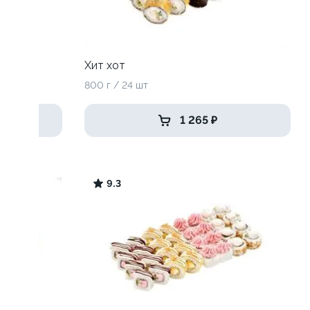
Хит хот
800 г / 24 шт
1 265 ₽
9.3