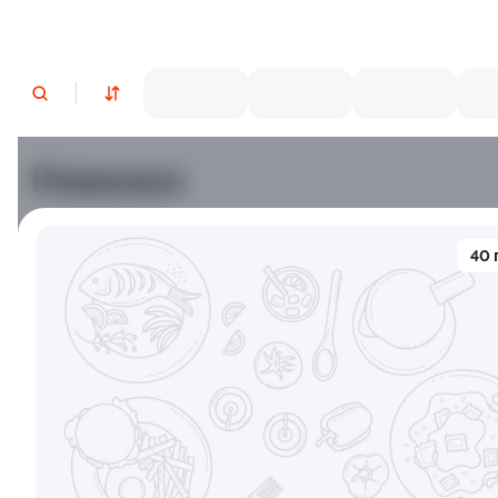
Новинки
Лосось
Курица
Тунец
Креветки
40 
9.2