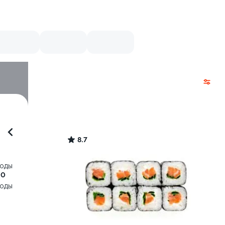
8.7
воды
20
воды