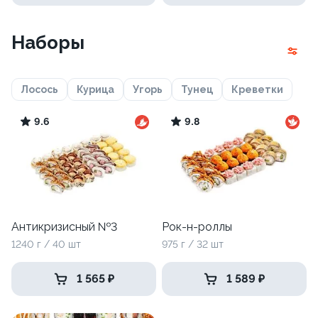
Наборы
Лосось
Курица
Угорь
Тунец
Креветки
9.6
9.8
Антикризисный №3
Рок-н-роллы
1240 г / 40 шт
975 г / 32 шт
1 565 ₽
1 589 ₽