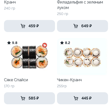
Кранч
Филадельфия с зеленым
луком
240 гр
250 гр
459 ₽
649 ₽
9.8
8.2
Сяке Спайси
Чикен-Кранч
170 гр
255гр
585 ₽
445 ₽