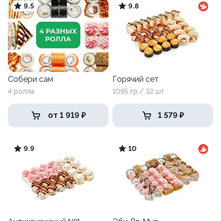
9.5
9.8
Собери сам
Горячий сет
4 ролла
1095 гр / 32 шт
от 1 919 ₽
1 579 ₽
9.9
10