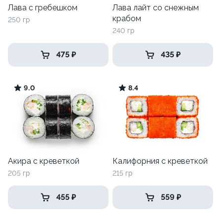
Лава с гребешком
Лава лайт со снежным
крабом
250 гр
240 гр
475 ₽
435 ₽
9.0
8.4
Акира с креветкой
Калифорния с креветкой
205 гр
215 гр
455 ₽
559 ₽