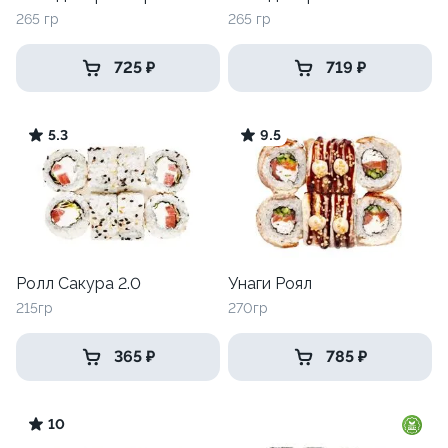
265 гр
265 гр
725 ₽
719 ₽
5.3
9.5
Ролл Сакура 2.0
Унаги Роял
215гр
270гр
365 ₽
785 ₽
10