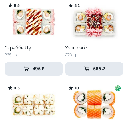
9.5
8.1
Скрабби Ду
Хэппи эби
265 гр
270 гр
495 ₽
585 ₽
9.5
10