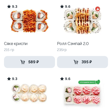
9.3
9.6
Сяке криспи
Ролл Сэмпай 2.0
215 гр
235гр
589 ₽
395 ₽
9.3
9.6