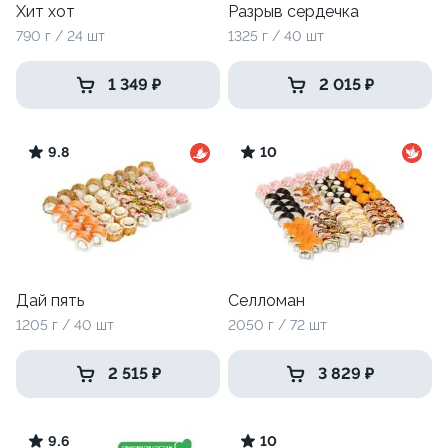
Хит хот
Разрыв сердечка
790 г / 24 шт
1325 г / 40 шт
1 349 ₽
2 015 ₽
9.8
10
Дай пять
Селломан
1205 г / 40 шт
2050 г / 72 шт
2 515 ₽
3 829 ₽
9.6
10