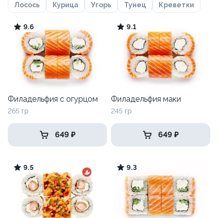
Лосось
Курица
Угорь
Тунец
Креветки
9.6
9.1
Филадельфия с огурцом
Филадельфия маки
265 гр
245 гр
649 ₽
649 ₽
9.5
9.3