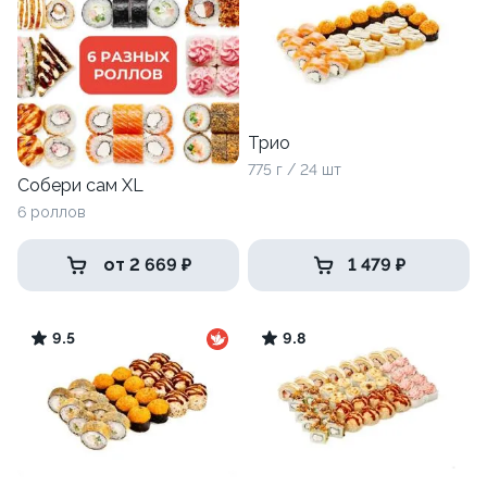
Трио
775 г / 24 шт
Собери сам XL
6 роллов
от 2 669 ₽
1 479 ₽
9.5
9.8