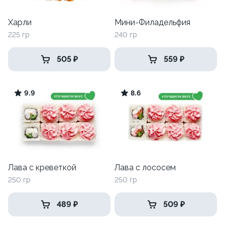
Харли
Мини-Филадельфия
225 гр
240 гр
505 ₽
559 ₽
9.9
8.6
Лава с креветкой
Лава с лососем
250 гр
250 гр
489 ₽
509 ₽