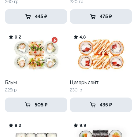
260 гр
220 гр
445 ₽
475 ₽
9.2
4.8
Блум
Цезарь лайт
225гр
230гр
505 ₽
435 ₽
9.2
9.9