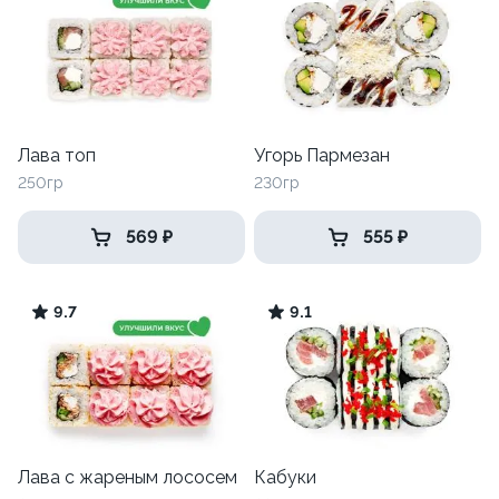
Лава топ
Угорь Пармезан
250гр
230гр
569 ₽
555 ₽
9.7
9.1
Лава с жареным лососем
Кабуки