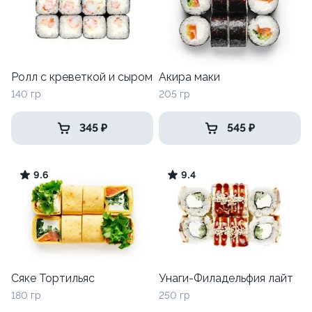
Ролл с креветкой и сыром
Акира маки
140 гр
205 гр
345 ₽
545 ₽
9.6
9.4
Сяке Тортильяс
Унаги-Филадельфия лайт
180 гр
250 гр