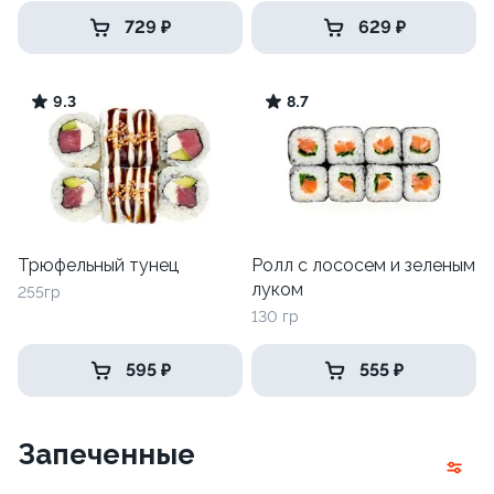
729 ₽
629 ₽
9.3
8.7
Трюфельный тунец
Ролл с лососем и зеленым
луком
255гр
130 гр
595 ₽
555 ₽
Запеченные