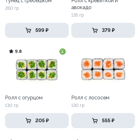
Тунец с гребешком
Ролл с креветкой и
авокадо
260 гр
135 гр
599 ₽
379 ₽
9.8
Ролл с огурцом
Ролл с лососем
130 гр
130 гр
205 ₽
555 ₽