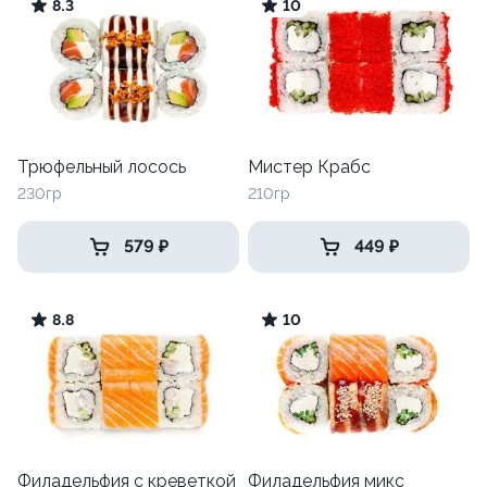
8.3
10
Трюфельный лосось
Мистер Крабс
230гр
210гр
579 ₽
449 ₽
8.8
10
Филадельфия с креветкой
Филадельфия микс