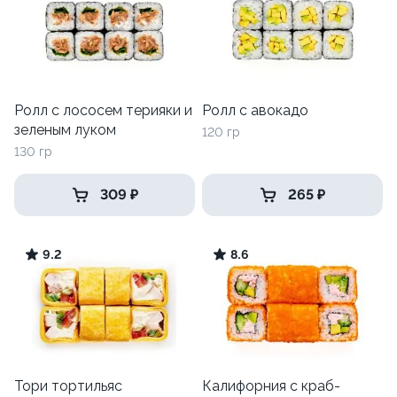
Ролл с лососем терияки и
Ролл с авокадо
зеленым луком
120 гр
130 гр
309 ₽
265 ₽
9.2
8.6
Тори тортильяс
Калифорния с краб-