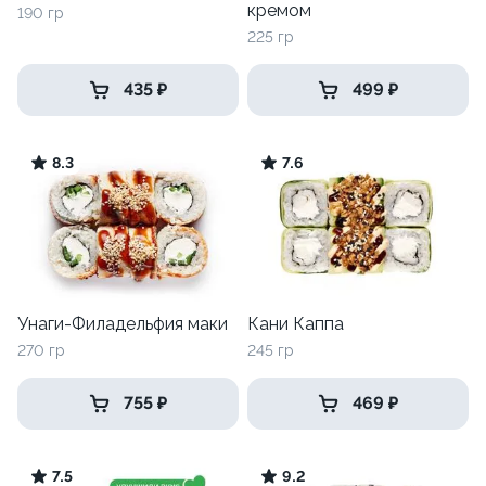
кремом
190 гр
225 гр
435 ₽
499 ₽
8.3
7.6
Унаги-Филадельфия маки
Кани Каппа
270 гр
245 гр
755 ₽
469 ₽
7.5
9.2