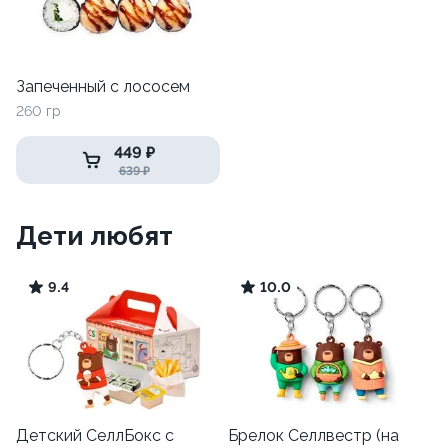
Запеченный с лососем
260 гр
449 ₽
639 ₽
Дети любят
9.4
10.0
Детский СеллБокс с
Брелок Селлвестр (на