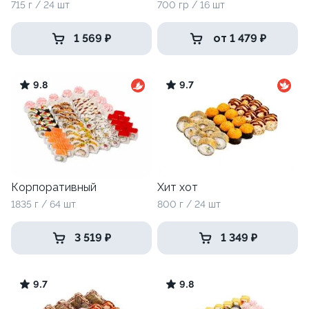
715 г / 24 шт
700 гр / 16 шт
1 569 ₽
от 1 479 ₽
9.8
9.7
Корпоративный
Хит хот
1835 г / 64 шт
800 г / 24 шт
3 519 ₽
1 349 ₽
9.7
9.8