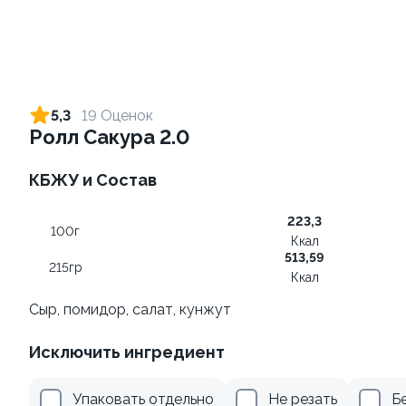
Ролл с лососем и зеленым
Ролл с лососем терияки и
луком
зеленым луком
5,3
19 Оценок
130 гр
130 гр
Ролл Сакура 2.0
555 ₽
309 ₽
КБЖУ и Состав
223,3
100г
Ккал
513,59
215гр
Ккал
Сыр, помидор, салат, кунжут
Исключить ингредиент
Ролл с креветкой и
Ролл с лососем
авокадо
130 гр
Упаковать отдельно
Не резать
Б
135 гр