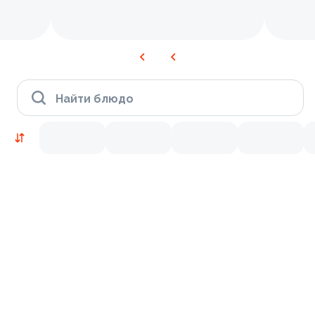
Найти блюдо
Новинки
Лосось
Курица
Тунец
Креветки