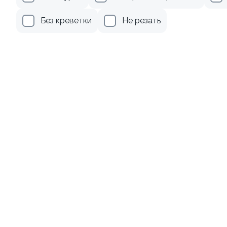
555 ₽
379 ₽
Без креветки
Не резать
9.5
Ролл с лососем терияки и
Ролл с креветкой и сыром
зеленым луком
140 гр
130 гр
309 ₽
345 ₽