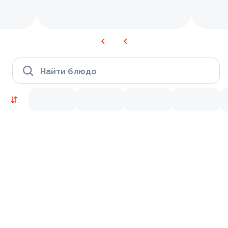
Найти блюдо
Новинки
Лосось
Курица
Тунец
Креветки