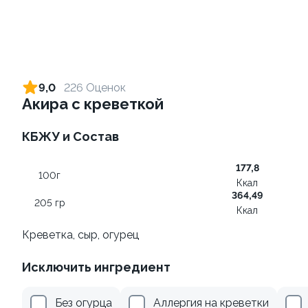
Ролл с авокадо
Ролл с лососем
120 гр
130 гр
9,0
226 Оценок
Акира с креветкой
265 ₽
555 ₽
КБЖУ и Состав
177,8
100г
Ккал
364,49
205 гр
Ккал
Креветка, сыр, огурец
Ролл с лососем и зеленым
Ролл с креветкой и
Исключить ингредиент
луком
авокадо
130 гр
135 гр
Без огурца
Аллергия на креветки