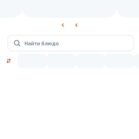
Найти блюдо
Новинки
Лосось
Курица
Тунец
Креветки
9.4