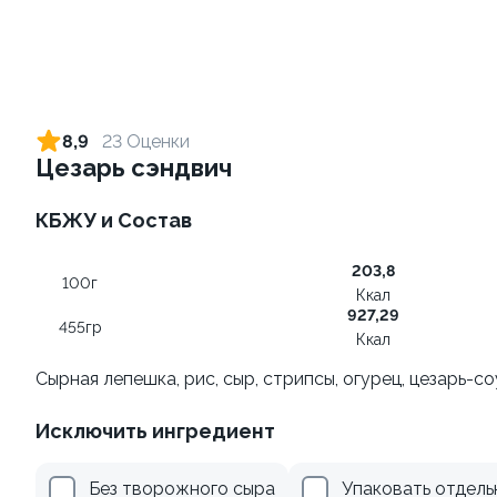
Ролл с креветкой и
Ролл с лососем
авокадо
130 гр
8,9
23 Оценки
135 гр
Цезарь сэндвич
379 ₽
555 ₽
КБЖУ и Состав
203,8
10
100г
Ккал
927,29
455гр
Ккал
Сырная лепешка, рис, сыр, стрипсы, огурец, цезарь-с
Исключить ингредиент
Ролл с авокадо
Ролл с лососем терияки и
зеленым луком
120 гр
Без творожного сыра
Упаковать отдель
130 гр