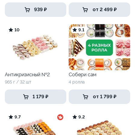
939 ₽
от 2 499 ₽
10
9.1
Антикризисный №2
Собери сам
965 г / 32 шт
4 ролла
1 179 ₽
от 1 799 ₽
9.7
9.2