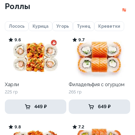
Роллы
Лосось
Курица
Угорь
Тунец
Креветки
9.6
9.7
Харли
Филадельфия с огурцом
225 гр
265 гр
449 ₽
649 ₽
9.8
7.2