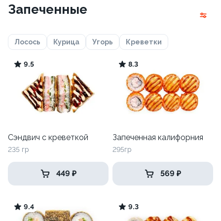
Запеченные
Лосось
Курица
Угорь
Креветки
9.5
8.3
Сэндвич с креветкой
Запеченная калифорния
235 гр
295гр
449 ₽
569 ₽
9.4
9.3