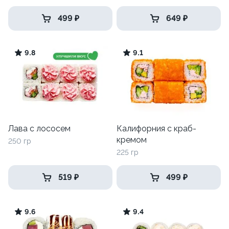
499 ₽
649 ₽
9.8
9.1
Лава с лососем
Калифорния с краб-
кремом
250 гр
225 гр
519 ₽
499 ₽
9.6
9.4