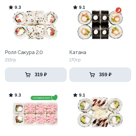
9.3
9.1
Ролл Сакура 2.0
Катана
215гр
170гр
319 ₽
359 ₽
9.3
9.1