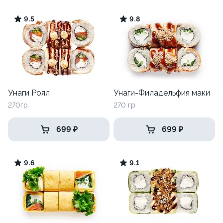
9.5
9.8
Унаги Роял
Унаги-Филадельфия маки
270гр
270 гр
699 ₽
699 ₽
9.6
9.1