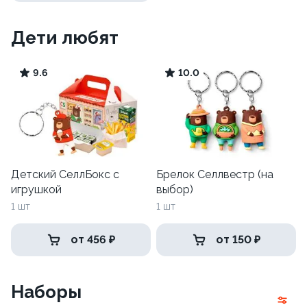
Дети любят
9.6
10.0
Детский СеллБокс с
Брелок Селлвестр (на
игрушкой
выбор)
1 шт
1 шт
от 456 ₽
от 150 ₽
Наборы