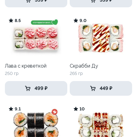
8.5
9.0
Лава с креветкой
Скрабби Ду
250 гр
265 гр
499 ₽
449 ₽
9.1
10