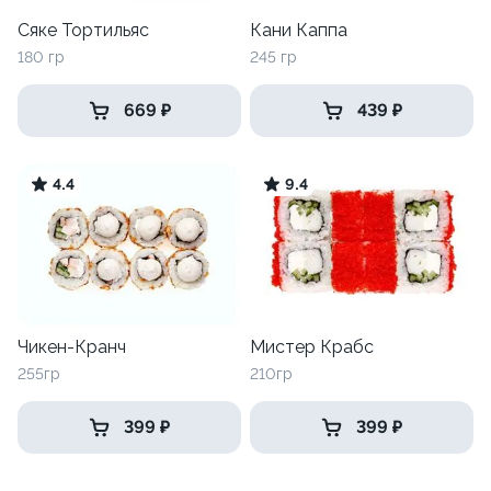
Сяке Тортильяс
Кани Каппа
180 гр
245 гр
669 ₽
439 ₽
4.4
9.4
Чикен-Кранч
Мистер Крабс
255гр
210гр
399 ₽
399 ₽