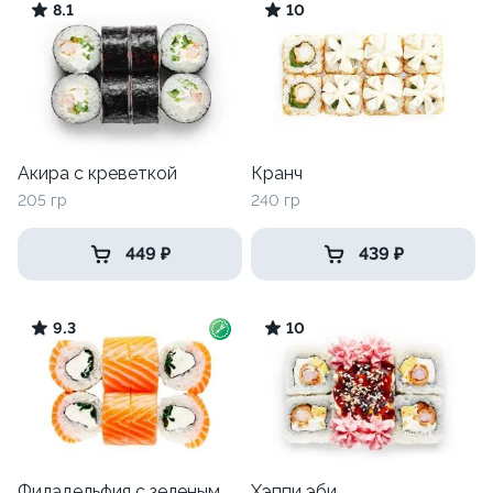
8.1
10
Акира с креветкой
Кранч
205 гр
240 гр
449 ₽
439 ₽
9.3
10
Филадельфия с зеленым
Хэппи эби