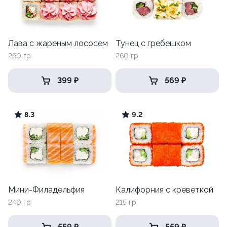
Лава с жареным лососем
Тунец с гребешком
260 гр
260 гр
399 ₽
569 ₽
8.3
9.2
Мини-Филадельфия
Калифорния с креветкой
240 гр
215 гр
559 ₽
559 ₽