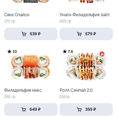
Сяке Спайси
Унаги-Филадельфия лайт
170 гр
250 гр
539 ₽
579 ₽
10
7.8
Филадельфия микс
Ролл Сэмпай 2.0
265 гр
235гр
649 ₽
359 ₽