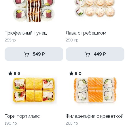
Трюфельный тунец
Лава с гребешком
255гр
250 гр
549 ₽
449 ₽
9.6
9.0
Тори тортильяс
Филадельфия с креветкой
190 гр
265 гр