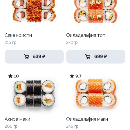
Сяке криспи
Филадельфия топ
215 гр
270гр
539 ₽
699 ₽
10
9.7
Акира маки
Филадельфия маки
205 гр
245 гр