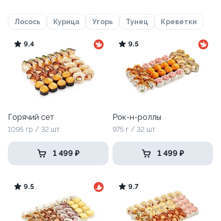
Лосось
Курица
Угорь
Тунец
Креветки
9.4
9.5
Горячий сет
Рок-н-роллы
1095 гр / 32 шт
975 г / 32 шт
1 499 ₽
1 499 ₽
9.5
9.7