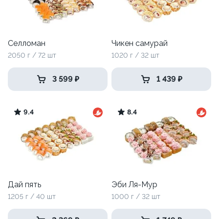
Селломан
Чикен самурай
2050 г / 72 шт
1020 г / 32 шт
3 599 ₽
1 439 ₽
9.4
8.4
Дай пять
Эби Ля-Мур
1205 г / 40 шт
1000 г / 32 шт