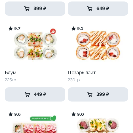
399 ₽
649 ₽
9.7
9.1
Блум
Цезарь лайт
225гр
230гр
449 ₽
399 ₽
9.6
9.0