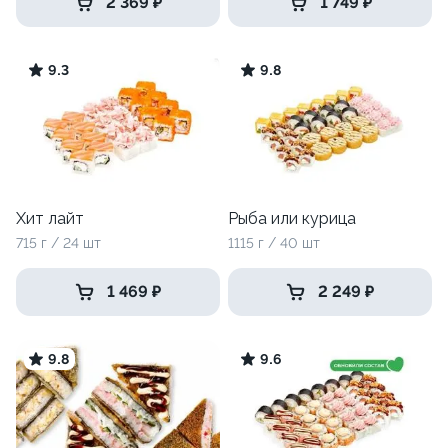
2 369 ₽
1 749 ₽
9.3
9.8
Хит лайт
Рыба или курица
715 г / 24 шт
1115 г / 40 шт
1 469 ₽
2 249 ₽
9.8
9.6