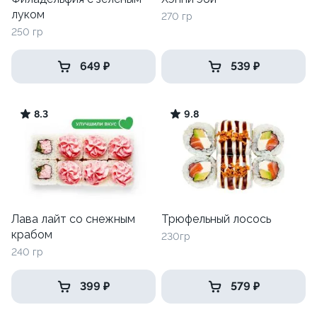
луком
270 гр
250 гр
649 ₽
539 ₽
8.3
9.8
Лава лайт со снежным
Трюфельный лосось
крабом
230гр
240 гр
399 ₽
579 ₽