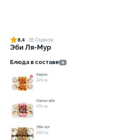
Ролл с лососем и зеленым
Ролл с лососем терияки и
луком
зеленым луком
8,4
35 Оценок
130 гр
130 гр
Эби Ля-Мур
499 ₽
279 ₽
Блюда в составе
4
Харли
9
9.0
225 гр
Хэппи эби
270 гр
Ролл с лососем
Ролл с креветкой и
Эби хот
авокадо
130 гр
230 гр
135 гр