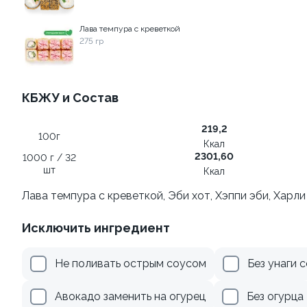
Лава темпура с креветкой
499 ₽
345 ₽
275 гр
9.2
9.7
КБЖУ и Состав
219,2
100г
Ккал
2301,60
1000 г / 32
шт
Ккал
Ролл с креветкой и сыром
Ролл с огурцом
Лава темпура с креветкой, Эби хот, Хэппи эби, Харли
140 гр
130 гр
Исключить ингредиент
299 ₽
179 ₽
Не поливать острым соусом
Без унаги 
Авокадо заменить на огурец
Без огурца