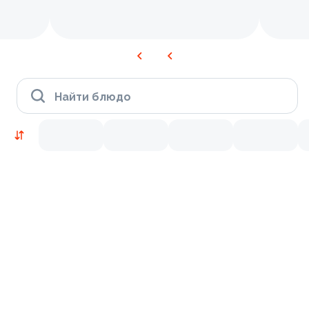
Найти блюдо
Новинки
Лосось
Курица
Тунец
Креветки
8.3
9.2