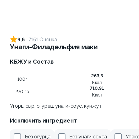
Ролл с лососем и зеленым
Ролл с лососем терияки и
луком
зеленым луком
9,6
7151 Оценка
130 гр
130 гр
Унаги-Филадельфия маки
499 ₽
279 ₽
КБЖУ и Состав
263,3
9
9.0
100г
Ккал
710,91
270 гр
Ккал
Угорь, сыр, огурец, унаги-соус, кунжут
Исключить ингредиент
Ролл с лососем
Ролл с креветкой и
авокадо
130 гр
Без огурца
Без унаги соуса
Упак
135 гр