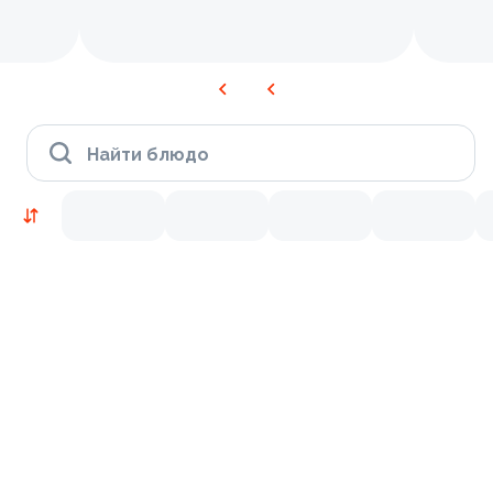
Найти блюдо
Новинки
Лосось
Курица
Тунец
Креветки
8.3
9.2