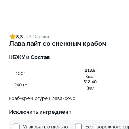
Ролл с лососем и зеленым
Ролл с лососем терияки и
луком
зеленым луком
8,3
43 Оценки
130 гр
130 гр
Лава лайт со снежным крабом
499 ₽
279 ₽
КБЖУ и Состав
213,5
100г
Ккал
512,40
240 гр
Ккал
краб-крем, огурец, лава-соус
Исключить ингредиент
Ролл с креветкой и
Ролл с лососем
авокадо
130 гр
Упаковать отдельно
Без творожного сы
135 гр