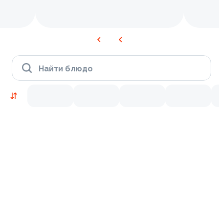
Найти блюдо
Новинки
Лосось
Курица
Тунец
Креветки