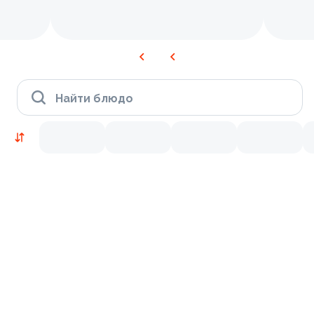
Найти блюдо
Новинки
Лосось
Курица
Тунец
Креветки