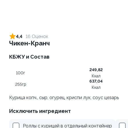
Ролл с лососем и зеленым
Ролл с лососем терияки и
луком
зеленым луком
4,4
16 Оценок
130 гр
130 гр
Чикен-Кранч
499 ₽
279 ₽
КБЖУ и Состав
249,82
100г
Ккал
637,04
255гр
Ккал
Курица копч., сыр, огурец, криспи лук, соус цезарь
Исключить ингредиент
Ролл с креветкой и
Ролл с лососем
авокадо
130 гр
Роллы с курицей в отдельный контейнер
135 гр