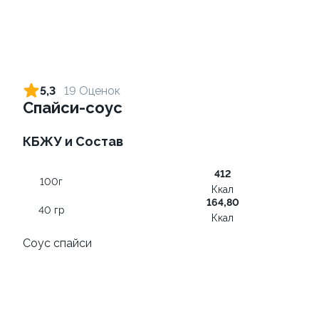
Ролл с лососем и зеленым
Ролл с лососем терияки и
луком
зеленым луком
5,3
19 Оценок
130 гр
130 гр
Спайси-соус
499 ₽
279 ₽
КБЖУ и Состав
412
9.4
100г
Ккал
164,80
40 гр
Ккал
Соус спайси
Ролл с лососем
Ролл с креветкой и
авокадо
130 гр
135 гр