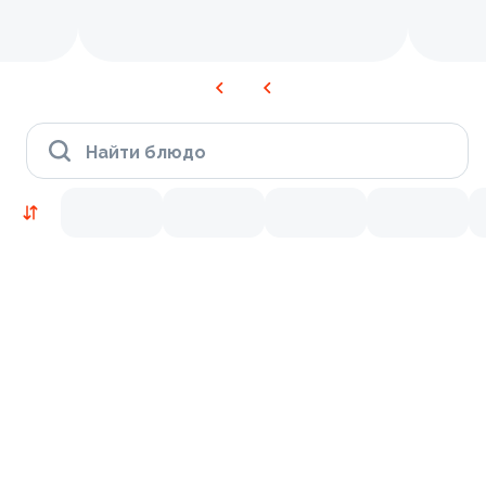
Найти блюдо
Новинки
Лосось
Курица
Тунец
Креветки
8.7
10