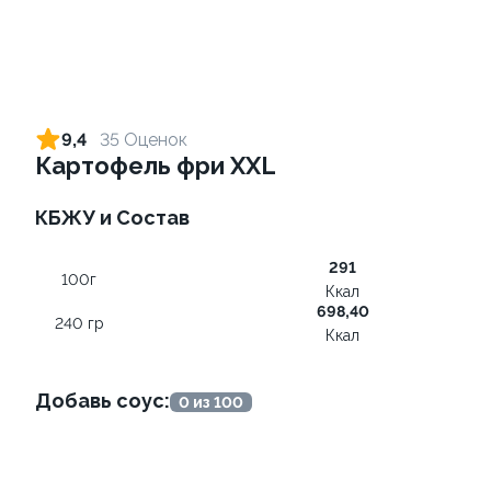
Ролл с лососем и зеленым
Ролл с лососем терияки и
луком
зеленым луком
9,4
35 Оценок
130 гр
130 гр
Картофель фри XXL
499 ₽
279 ₽
КБЖУ и Состав
291
100г
Ккал
698,40
240 гр
Ккал
Добавь соус:
0 из 100
Ролл с креветкой и
Ролл с лососем
авокадо
130 гр
135 гр