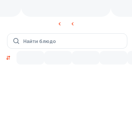
Найти блюдо
Новинки
Лосось
Курица
Тунец
Креветки