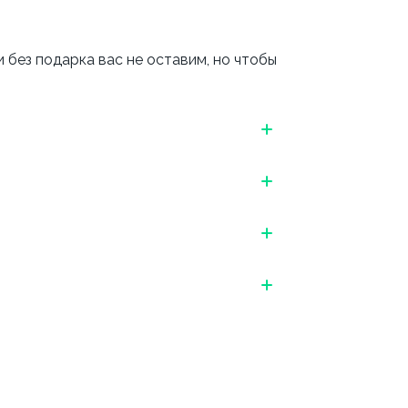
 без подарка вас не оставим, но чтобы
 УДОБНЫЙ СПОСОБ ПОДТВЕРЖДЕНИЯ
Обязательно указываем дату, месяц и
завершение нажмите на кнопку