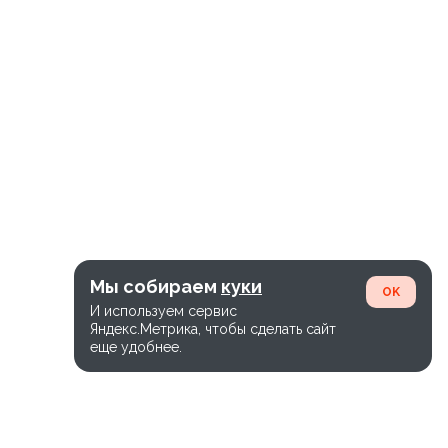
пеций.
Мы собираем
куки
OK
И используем сервис
Яндекс.Метрика, чтобы сделать сайт
еще удобнее.