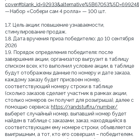
cover#blank_id=92933&alternative%5B67053%5D=69924
—Набор «Собери сам 4 ролла» — 100 шт.
1.7. Цель акции: повышение узнаваемости,
стимулирование продаж.
1.8. Дата вручения приза победителю: до 10 сентября
2026
1.9. Порядок определения победителя: после
завершения акции, организатор выгрузит в таблицу
списком всех, кто выполнил условие акции, в таблице
будут отображены данные по номеру и дате заказа,
каждому заказу будет присвоен номер,
соответствующий номеру строки в таблице
(сколько заказов сделает участник в рамках акции,
столько номеров он получит для розыгрыша), далее с
помощью сервиса:
https://randstuff.ru/number/
выберет случайный номер, выпавший номер будет
найден в таблице с заказами, заказ, находящийся в
соответствующем ему номере строки, объявляется
выигрышным, а тот, кто его совершил – победителем.