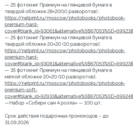
— 25 фотокниг Премиум на глянцевой бумаге в
твердой обложке 28×20(10 разворотов) ;
https://netprint.ru/moscow/photobooks/photobook-
premium-hard-
cover#blank_id=93061&alternative%5B67053%5D=69923
— 25 фотокниг Премиум на глянцевой бумаге в
твердой обложке 20×20 (10 разворотов);
https://netprint.ru/moscow/photobooks/photobook-
premium-hard-
cover#blank_id=93061&alternative%5B67053%5D=69923
— 35 фотокниг Премиум на глянцевой бумаге в
мягкой обложке 20×20 (10 разворотов);
https://netprint.ru/moscow/photobooks/photobook-
premium-soft-
cover#blank_id=92933&alternative%5B67053%5D=69924
—Набор «Собери сам 4 ролла» — 100 шт.
Срок действия подарочных промокодов – до
31.09.2026