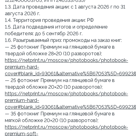
1212400003705, ИНН 2465337635)
1.3. Дата проведения акции: с 1 августа 2026 г по 31
августа 2026 г.
1.4. Территория проведения акции: РФ
1.5. Дата подведения итогов и определение
победителя: до 5 сентябр 2026 г.
1.6. Разыгрываемый приз: промокоды на заказ книг:
— 25 фотокниг Премиум на глянцевой бумаге в
твердой обложке 28×20 (10 разворотов);
https://netprint.ru/moscow/photobooks/photobook-
premium-hard-
cover#blank_id=93061&alternative%5B67053%5D=69923
— 25 фотокниг Премиум на глянцевой бумаге в
твердой обложке 20×20 (10 разворотов);
https://netprint.ru/moscow/photobooks/photobook-
premium-hard-
cover#blank_id=93061&alternative%5B67053%5D=69923
— 35 фотокниг Премиум на глянцевой бумаге в
мягкой обложке 20×20 (10 разворотов);
https://netprint.ru/moscow/photobooks/photobook-
premium-soft-