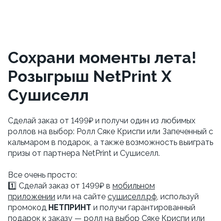
Сохрани моменты лета!
Розыгрыш NetPrint X
Сушиселл
Сделай заказ от 1499₽ и получи один из любимых
роллов на выбор: Ролл Сяке Криспи или Запеченный с
кальмаром в подарок, а также возможность выиграть
призы от партнера NetPrint и Сушиселл.
Все очень просто:
1️⃣ Сделай заказ от 1499₽ в
мобильном
приложении
или на сайте
сушиселл.рф
, используй
промокод
НЕТПРИНТ
и получи гарантированный
подарок к заказу — ролл на выбор Сяке Криспи или