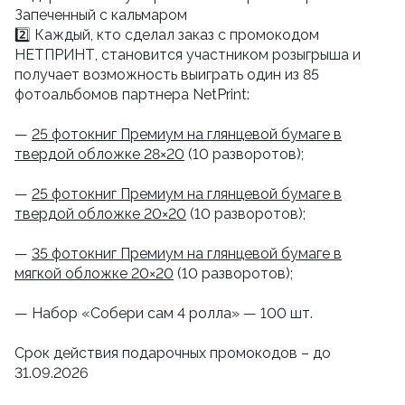
Запеченный с кальмаром
2️⃣ Каждый, кто сделал заказ с промокодом
НЕТПРИНТ, становится участником розыгрыша и
получает возможность выиграть один из 85
фотоальбомов партнера NetPrint:
—
25 фотокниг Премиум на глянцевой бумаге в
твердой обложке 28×20
(10 разворотов);
—
25 фотокниг Премиум на глянцевой бумаге в
твердой обложке 20×20
(10 разворотов);
—
35 фотокниг Премиум на глянцевой бумаге в
мягкой обложке 20×20
(10 разворотов);
— Набор «Собери сам 4 ролла» — 100 шт.
Срок действия подарочных промокодов – до
31.09.2026