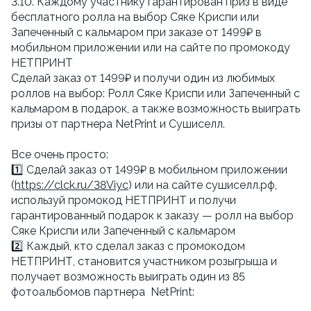
3.10. Каждому участнику гарантирован приз в виде
бесплатного ролла на выбор Сяке Криспи или
Запеченный с кальмаром при заказе от 1499₽ в
мобильном приложении или на сайте по промокоду
НЕТПРИНТ
Сделай заказ от 1499₽ и получи один из любимых
роллов на выбор: Ролл Сяке Криспи или Запеченный с
кальмаром в подарок, а также возможность выиграть
призы от партнера NetPrint и Сушиселл.
Все очень просто:
1️⃣ Сделай заказ от 1499₽ в мобильном приложении
(
https://clck.ru/38Viyc
) или на сайте сушиселл.рф,
используй промокод НЕТПРИНТ и получи
гарантированный подарок к заказу — ролл на выбор
Сяке Криспи или Запеченный с кальмаром
2️⃣ Каждый, кто сделал заказ с промокодом
НЕТПРИНТ, становится участником розыгрыша и
получает возможность выиграть один из 85
фотоальбомов партнера NetPrint: