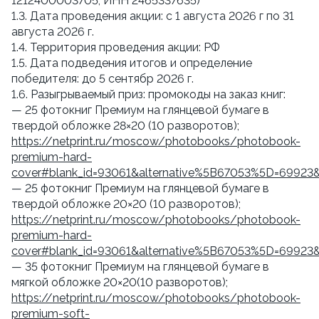
1212400003705, ИНН 2465337635)
1.3. Дата проведения акции: с 1 августа 2026 г по 31
августа 2026 г.
1.4. Территория проведения акции: РФ
1.5. Дата подведения итогов и определение
победителя: до 5 сентябр 2026 г.
1.6. Разыгрываемый приз: промокоды на заказ книг:
— 25 фотокниг Премиум на глянцевой бумаге в
твердой обложке 28×20 (10 разворотов);
https://netprint.ru/moscow/photobooks/photobook-
premium-hard-
cover#blank_id=93061&alternative%5B67053%5D=69923
— 25 фотокниг Премиум на глянцевой бумаге в
твердой обложке 20×20 (10 разворотов);
https://netprint.ru/moscow/photobooks/photobook-
premium-hard-
cover#blank_id=93061&alternative%5B67053%5D=69923
— 35 фотокниг Премиум на глянцевой бумаге в
мягкой обложке 20×20(10 разворотов);
https://netprint.ru/moscow/photobooks/photobook-
premium-soft-