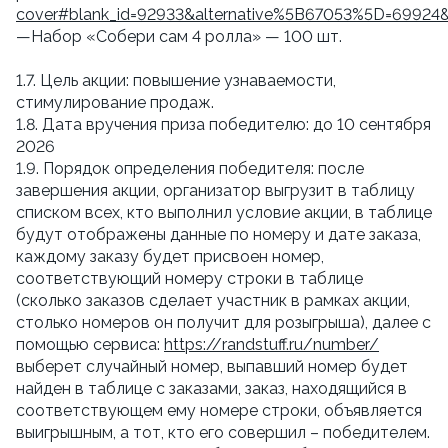
cover#blank_id=92933&alternative%5B67053%5D=69924
—Набор «Собери сам 4 ролла» — 100 шт.
1.7. Цель акции: повышение узнаваемости,
стимулирование продаж.
1.8. Дата вручения приза победителю: до 10 сентября
2026
1.9. Порядок определения победителя: после
завершения акции, организатор выгрузит в таблицу
списком всех, кто выполнил условие акции, в таблице
будут отображены данные по номеру и дате заказа,
каждому заказу будет присвоен номер,
соответствующий номеру строки в таблице
(сколько заказов сделает участник в рамках акции,
столько номеров он получит для розыгрыша), далее с
помощью сервиса:
https://randstuff.ru/number/
выберет случайный номер, выпавший номер будет
найден в таблице с заказами, заказ, находящийся в
соответствующем ему номере строки, объявляется
выигрышным, а тот, кто его совершил – победителем.