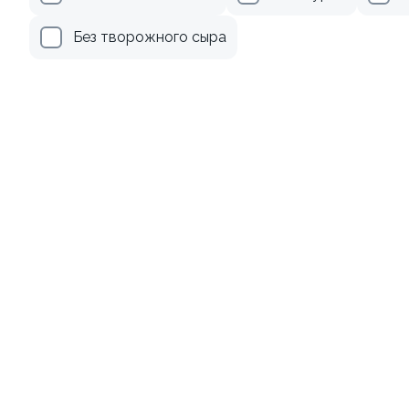
345 ₽
279 ₽
Без творожного сыра
8.8
9.8
Ролл с лососем и зеленым
Ролл с огурцом
луком
130 гр
130 гр
499 ₽
179 ₽