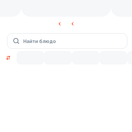
Найти блюдо
Новинки
Лосось
Курица
Тунец
Креветки
9.4
9.3