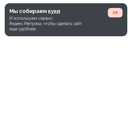
Мы собираем
куки
OK
И используем сервис
Яндекс.Метрика, чтобы сделать сайт
еще удобнее.
Единый номер службы доставки:
+7(800)-600-26-65
Версия сайта WEB-28.03
Политика конфиденциальности
Правила использования cookie
Карта сайта