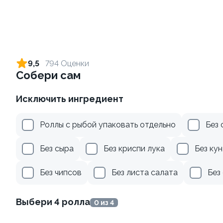
Ролл с креветкой и сыром
Ролл с креветкой и
авокадо
140 гр
9,5
794 Оценки
135 гр
Собери сам
299 ₽
345 ₽
Исключить ингредиент
Роллы с рыбой упаковать отдельно
Без 
Без сыра
Без криспи лука
Без ку
Без чипсов
Без листа салата
Без
Ролл с лососем и зеленым
Ролл с лососем терияки и
Выбери 4 ролла
0 из 4
луком
зеленым луком
130 гр
130 гр