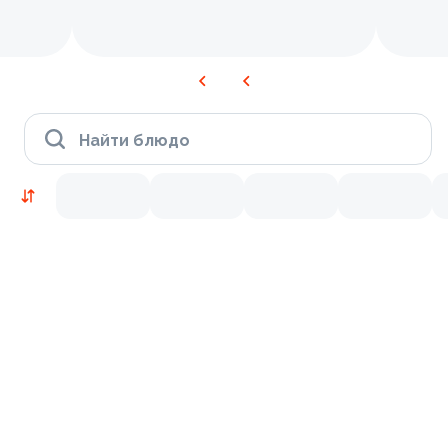
Найти блюдо
Новинки
Лосось
Курица
Тунец
Креветки
9.5