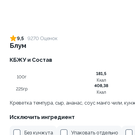
Ролл с креветкой и сыром
Ролл с креветкой и
авокадо
140 гр
9,5
9270 Оценок
135 гр
Блум
299 ₽
345 ₽
КБЖУ и Состав
181,5
8.7
9.8
100г
Ккал
408,38
225гр
Ккал
Креветка темпура, сыр, ананас, соус манго чили, кун
Исключить ингредиент
Ролл с лососем и зеленым
Ролл с огурцом
луком
130 гр
Без кунжута
Упаковать отдельно
130 гр