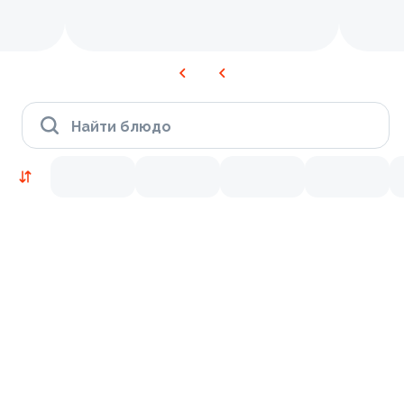
Найти блюдо
Новинки
Лосось
Курица
Тунец
Креветки
9.2
9.4