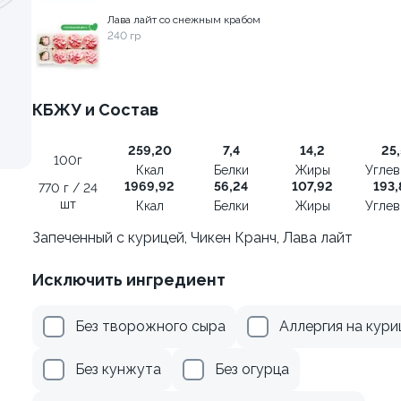
Лава лайт со снежным крабом
240 гр
осем терияки и зеленым
Ролл с креветкой и авока
135 гр
КБЖУ и Состав
285 ₽
355 ₽
259,20
7,4
14,2
25,
100г
Ккал
Белки
Жиры
Угле
1969,92
56,24
107,92
193,
770 г / 24
шт
Ккал
Белки
Жиры
Угле
Запеченный с курицей, Чикен Кранч, Лава лайт
Исключить ингредиент
Без творожного сыра
Аллергия на кури
Без кунжута
Без огурца