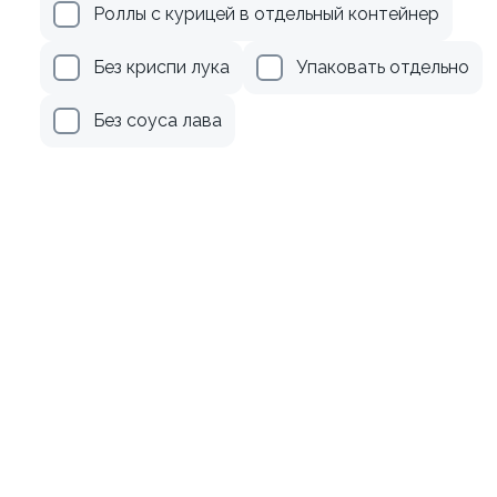
рцом
Ролл с авокадо
Роллы с курицей в отдельный контейнер
120 гр
Без криспи лука
Упаковать отдельно
185 ₽
245 ₽
Без соуса лава