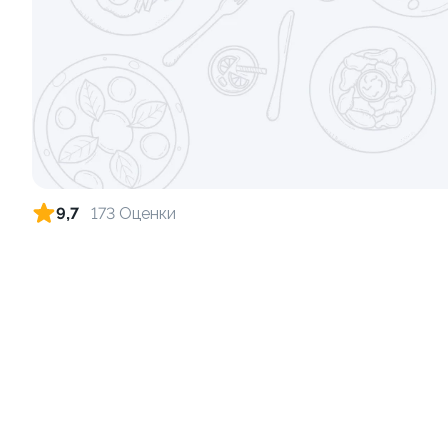
Ролл с лососем и зеленым луком
Ролл с лос
луком
130 гр
130 гр
509 ₽
9,7
173 Оценки