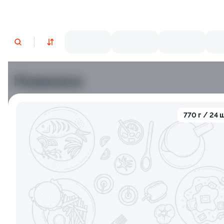
Новинки
Лосось
Курица
Тунец
Креветки
770 г / 24 