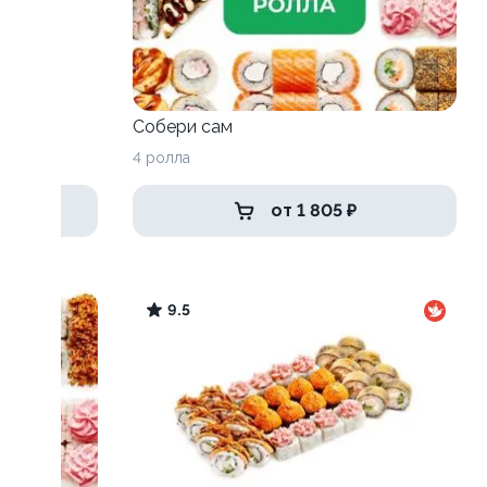
Собери сам
4 ролла
от 1 805 ₽
9.5