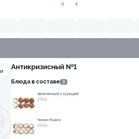
Антикризисный №1
шт
Блюда в составе
3
Запеченный с курицей
275гр
Чикен-Кранч
255гр