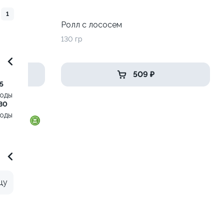
1
до
Ролл с лососем
130 гр
509 ₽
5
воды
80
воды
цу