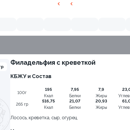
Филадельфия с креветкой
гр
КБЖУ и Состав
195
7,95
7,9
23,
100г
Ккал
Белки
Жиры
Угле
516,75
21,07
20,93
61,
265 гр
Ккал
Белки
Жиры
Угле
Лосось, креветка, сыр, огурец