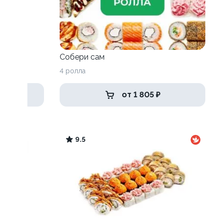
Собери сам
4 ролла
от 1 805 ₽
9.5