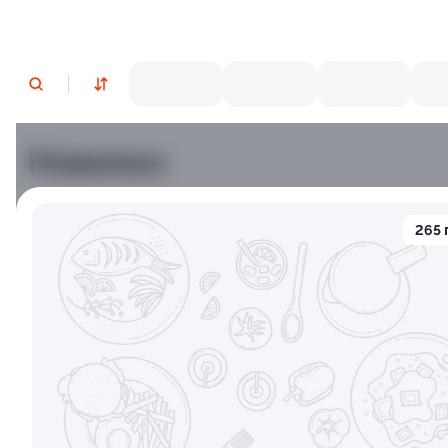
Новинки
Лосось
Курица
Тунец
Креветки
265 
9.5