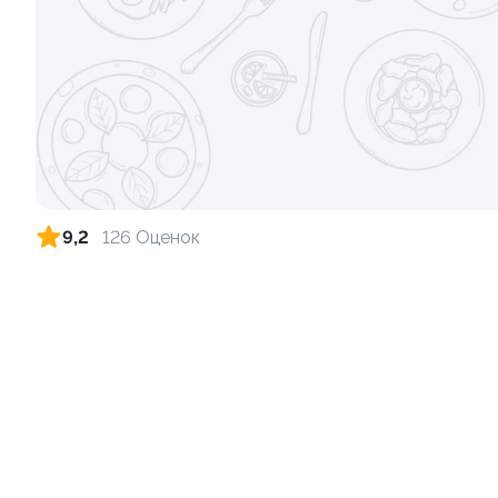
Ролл с огурцом
Ролл с кре
130 гр
140 гр
185 ₽
9,2
126 Оценок