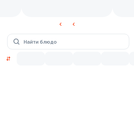
Найти блюдо
Новинки
Лосось
Курица
Тунец
Креветки