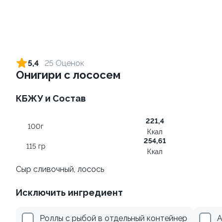
Ролл с лососем и зеленым
Ролл с лососем терияки и
луком
зеленым луком
5,4
25 Оценок
130 гр
130 гр
Онигири с лососем
509 ₽
285 ₽
КБЖУ и Состав
221,4
100г
Ккал
254,61
115 гр
Ккал
Сыр сливочный, лосось
Исключить ингредиент
Ролл с креветкой и
Ролл с лососем
авокадо
130 гр
Роллы с рыбой в отдельный контейнер
А
135 гр