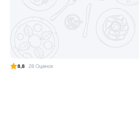
Ролл с огурцом
Ролл с кре
130 гр
140 гр
185 ₽
8,8
28 Оценок