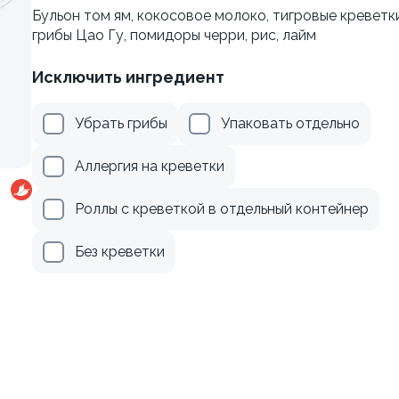
Бульон том ям, кокосовое молоко, тигровые креветки
грибы Цао Гу, помидоры черри, рис, лайм
веткой и сыром
Ролл с лососем
130 гр
Исключить ингредиент
Убрать грибы
Упаковать отдельно
305 ₽
509 ₽
Аллергия на креветки
Роллы с креветкой в отдельный контейнер
Без креветки