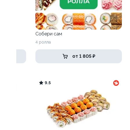
Собери сам
4 ролла
от 1 805 ₽
9.5