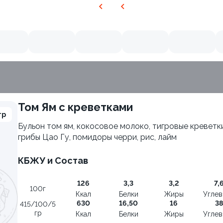
Том Ям с креветками
гр
Бульон том ям, кокосовое молоко, тигровые креветки
грибы Цао Гу, помидоры черри, рис, лайм
КБЖУ и Состав
126
3,3
3,2
7,
100г
Ккал
Белки
Жиры
Угле
630
16,50
16
38
415/100/5
гр
Ккал
Белки
Жиры
Угле