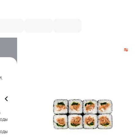
,
6
воды
воды