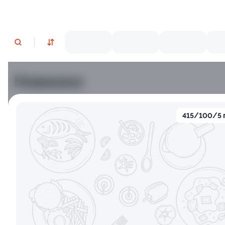
Новинки
Лосось
Курица
Тунец
Креветки
415/100/5 
9.5