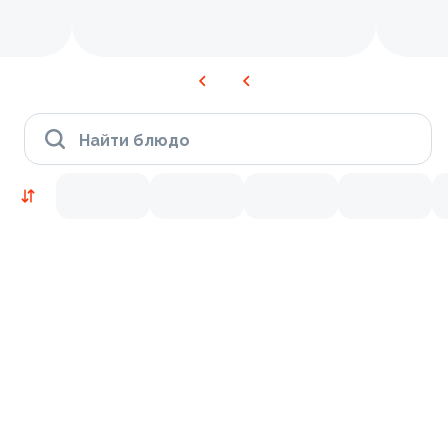
Найти блюдо
Новинки
Лосось
Курица
Тунец
Креветки