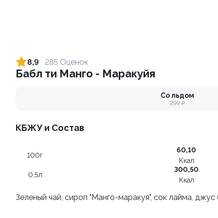
Ролл с лососем
Ролл с огурцом
130 гр
130 гр
8,9
285 Оценок
Бабл ти Манго - Маракуйя
519 ₽
189 ₽
Со льдом
299 ₽
9.5
КБЖУ и Состав
60,10
100г
Ккал
300,50
0,5л
Ккал
Ролл с лососем терияки и
Ролл с креветкой и сыром
зеленым луком
140 гр
Зеленый чай, сироп "Манго-маракуя", сок лайма, джу
130 гр