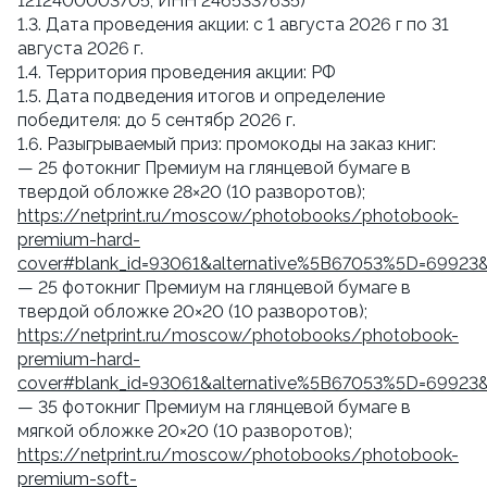
1212400003705, ИНН 2465337635)
1.3. Дата проведения акции: с 1 августа 2026 г по 31
августа 2026 г.
1.4. Территория проведения акции: РФ
1.5. Дата подведения итогов и определение
победителя: до 5 сентябр 2026 г.
1.6. Разыгрываемый приз: промокоды на заказ книг:
— 25 фотокниг Премиум на глянцевой бумаге в
твердой обложке 28×20 (10 разворотов);
https://netprint.ru/moscow/photobooks/photobook-
premium-hard-
cover#blank_id=93061&alternative%5B67053%5D=69923
— 25 фотокниг Премиум на глянцевой бумаге в
твердой обложке 20×20 (10 разворотов);
https://netprint.ru/moscow/photobooks/photobook-
premium-hard-
cover#blank_id=93061&alternative%5B67053%5D=69923
— 35 фотокниг Премиум на глянцевой бумаге в
мягкой обложке 20×20 (10 разворотов);
https://netprint.ru/moscow/photobooks/photobook-
premium-soft-