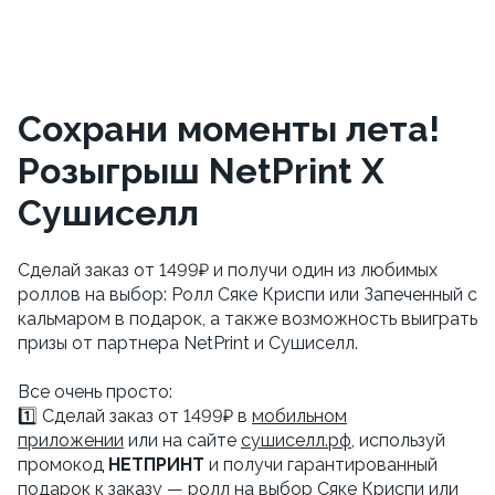
Сохрани моменты лета!
Розыгрыш NetPrint X
Сушиселл
Сделай заказ от 1499₽ и получи один из любимых
роллов на выбор: Ролл Сяке Криспи или Запеченный с
кальмаром в подарок, а также возможность выиграть
призы от партнера NetPrint и Сушиселл.
Все очень просто:
1️⃣ Сделай заказ от 1499₽ в
мобильном
приложении
или на сайте
сушиселл.рф
, используй
промокод
НЕТПРИНТ
и получи гарантированный
подарок к заказу — ролл на выбор Сяке Криспи или