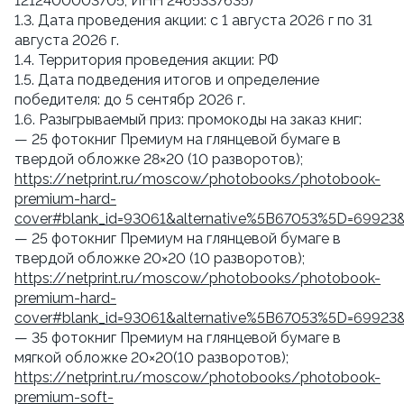
1212400003705, ИНН 2465337635)
1.3. Дата проведения акции: с 1 августа 2026 г по 31
августа 2026 г.
1.4. Территория проведения акции: РФ
1.5. Дата подведения итогов и определение
победителя: до 5 сентябр 2026 г.
1.6. Разыгрываемый приз: промокоды на заказ книг:
— 25 фотокниг Премиум на глянцевой бумаге в
твердой обложке 28×20 (10 разворотов);
https://netprint.ru/moscow/photobooks/photobook-
premium-hard-
cover#blank_id=93061&alternative%5B67053%5D=69923
— 25 фотокниг Премиум на глянцевой бумаге в
твердой обложке 20×20 (10 разворотов);
https://netprint.ru/moscow/photobooks/photobook-
premium-hard-
cover#blank_id=93061&alternative%5B67053%5D=69923
— 35 фотокниг Премиум на глянцевой бумаге в
мягкой обложке 20×20(10 разворотов);
https://netprint.ru/moscow/photobooks/photobook-
premium-soft-