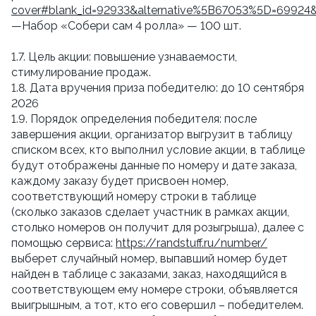
cover#blank_id=92933&alternative%5B67053%5D=69924
—Набор «Собери сам 4 ролла» — 100 шт.
1.7. Цель акции: повышение узнаваемости,
стимулирование продаж.
1.8. Дата вручения приза победителю: до 10 сентября
2026
1.9. Порядок определения победителя: после
завершения акции, организатор выгрузит в таблицу
списком всех, кто выполнил условие акции, в таблице
будут отображены данные по номеру и дате заказа,
каждому заказу будет присвоен номер,
соответствующий номеру строки в таблице
(сколько заказов сделает участник в рамках акции,
столько номеров он получит для розыгрыша), далее с
помощью сервиса:
https://randstuff.ru/number/
выберет случайный номер, выпавший номер будет
найден в таблице с заказами, заказ, находящийся в
соответствующем ему номере строки, объявляется
выигрышным, а тот, кто его совершил – победителем.