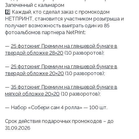
Запеченный с кальмаром
2️⃣ Каждый, кто сделал заказ с промокодом
НЕТПРИНТ, становится участником розыгрыша и
получает возможность выиграть один из 85
фотоальбомов партнера NetPrint:
—
25 фотокниг Премиум на глянцевой бумаге в
твердой обложке 28×20
(10 разворотов);
—
25 фотокниг Премиум на глянцевой бумаге в
твердой обложке 20×20
(10 разворотов);
—
35 фотокниг Премиум на глянцевой бумаге в
мягкой обложке 20×20
(10 разворотов);
— Набор «Собери сам 4 ролла» — 100 шт.
Срок действия подарочных промокодов – до
31.09.2026