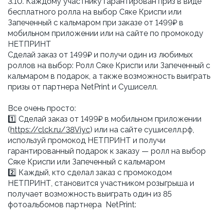
3.10. Каждому участнику гарантирован приз в виде
бесплатного ролла на выбор Сяке Криспи или
Запеченный с кальмаром при заказе от 1499₽ в
мобильном приложении или на сайте по промокоду
НЕТПРИНТ
Сделай заказ от 1499₽ и получи один из любимых
роллов на выбор: Ролл Сяке Криспи или Запеченный с
кальмаром в подарок, а также возможность выиграть
призы от партнера NetPrint и Сушиселл.
Все очень просто:
1️⃣ Сделай заказ от 1499₽ в мобильном приложении
(
https://clck.ru/38Viyc
) или на сайте сушиселл.рф,
используй промокод НЕТПРИНТ и получи
гарантированный подарок к заказу — ролл на выбор
Сяке Криспи или Запеченный с кальмаром
2️⃣ Каждый, кто сделал заказ с промокодом
НЕТПРИНТ, становится участником розыгрыша и
получает возможность выиграть один из 85
фотоальбомов партнера NetPrint: