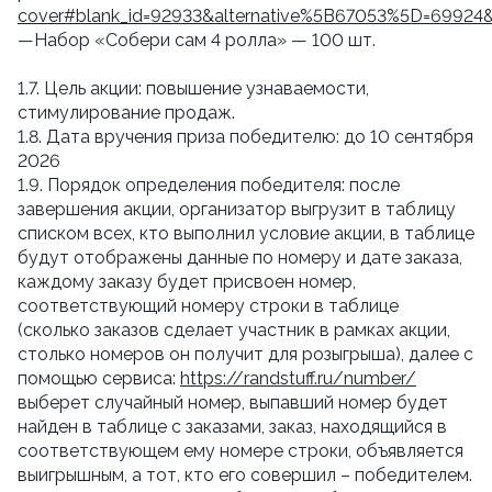
cover#blank_id=92933&alternative%5B67053%5D=69924
—Набор «Собери сам 4 ролла» — 100 шт.
1.7. Цель акции: повышение узнаваемости,
стимулирование продаж.
1.8. Дата вручения приза победителю: до 10 сентября
2026
1.9. Порядок определения победителя: после
завершения акции, организатор выгрузит в таблицу
списком всех, кто выполнил условие акции, в таблице
будут отображены данные по номеру и дате заказа,
каждому заказу будет присвоен номер,
соответствующий номеру строки в таблице
(сколько заказов сделает участник в рамках акции,
столько номеров он получит для розыгрыша), далее с
помощью сервиса:
https://randstuff.ru/number/
выберет случайный номер, выпавший номер будет
найден в таблице с заказами, заказ, находящийся в
соответствующем ему номере строки, объявляется
выигрышным, а тот, кто его совершил – победителем.