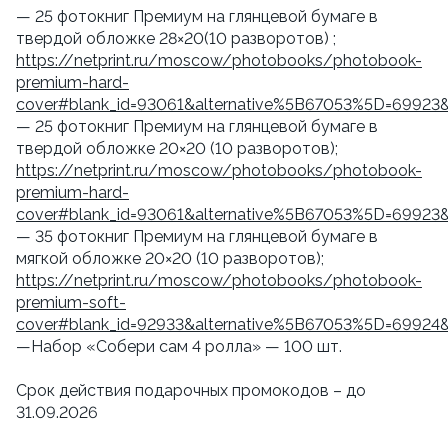
— 25 фотокниг Премиум на глянцевой бумаге в
твердой обложке 28×20(10 разворотов) ;
https://netprint.ru/moscow/photobooks/photobook-
premium-hard-
cover#blank_id=93061&alternative%5B67053%5D=69923
— 25 фотокниг Премиум на глянцевой бумаге в
твердой обложке 20×20 (10 разворотов);
https://netprint.ru/moscow/photobooks/photobook-
premium-hard-
cover#blank_id=93061&alternative%5B67053%5D=69923
— 35 фотокниг Премиум на глянцевой бумаге в
мягкой обложке 20×20 (10 разворотов);
https://netprint.ru/moscow/photobooks/photobook-
premium-soft-
cover#blank_id=92933&alternative%5B67053%5D=69924
—Набор «Собери сам 4 ролла» — 100 шт.
Срок действия подарочных промокодов – до
31.09.2026