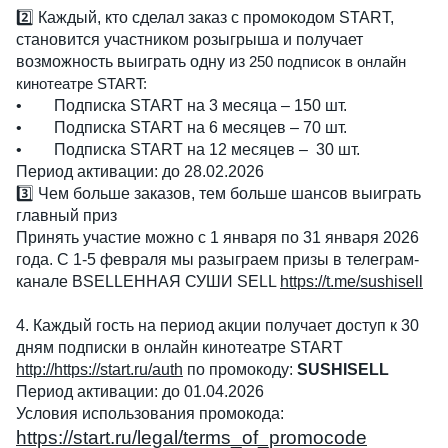
2️⃣ Каждый, кто сделал заказ с промокодом START,
становится участником розыгрыша и получает
возможность выиграть одну из
250 подписок в онлайн
кинотеатре START:
•
Подписка START на 3 месяца – 150 шт.
•
Подписка START на 6 месяцев – 70 шт.
•
Подписка START на 12 месяцев – 30 шт.
Период активации: до 28.02.2026
3️⃣ Чем больше заказов, тем больше шансов выиграть
главный приз
Принять участие можно с 1 января по 31 января 2026
года. С 1-5 февраля мы разыграем призы в телеграм-
канале ВSELLЕННАЯ СУШИ SELL
https://t.me/sushisell
4. Каждый гость на период акции получает доступ к 30
дням подписки в онлайн кинотеатре START
http://https://start.ru/auth
по промокоду:
SUSHISELL
Период активации: до 01.04.2026
Условия использования промокода:
https://start.ru/legal/terms_of_promocode