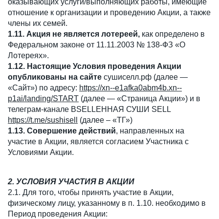
оказывающих услуги/выполняющих работы, имеющие
отношение к организации и проведению Акции, а также
члены их семей.
1.11. Акция не является лотереей,
как определено в
Федеральном законе от 11.11.2003 № 138-ФЗ «О
Лотереях».
1.12. Настоящие Условия проведения Акции
опубликованы на сайте
сушиселл.рф (далее —
«Сайт») по адресу:
https://xn--e1afka0abm4b.xn--
p1ai/landing/START
(далее — «Страница Акции») и в
телеграм-канале ВSELLЕННАЯ СУШИ SELL
https://t.me/sushisell
(далее – «ТГ»)
1.13. Совершение действий
, направленных на
участие в Акции, является согласием Участника с
Условиями Акции.
2. УСЛОВИЯ УЧАСТИЯ В АКЦИИ
2.1. Для того, чтобы принять участие в Акции,
физическому лицу, указанному в п. 1.10. необходимо в
Период проведения Акции: