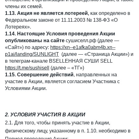
члены их семей.
1.13. Акция не является лотереей,
как определено в
Федеральном законе от 11.11.2003 № 138-ФЗ «О
Лотереях».
1.14. Настоящие Условия проведения Акции
опубликованы на сайте
сушиселл.рф (далее —
«Сайт») по адресу:
https://xn--e1afka0abm4b.xn--
p1ai/landing/SUNLIGHT
(далее — «Страница Акции») и
в телеграм-канале ВSELLЕННАЯ СУШИ SELL
https://t.me/sushisell
(далее – «ТГ»)
1.15. Совершение действий
, направленных на
участие в Акции, является согласием Участника с
Условиями Акции.
2. УСЛОВИЯ УЧАСТИЯ В АКЦИИ
2.1. Для того, чтобы принять участие в Акции,
физическому лицу, указанному в п. 1.10. необходимо в
Период проведения Акции: