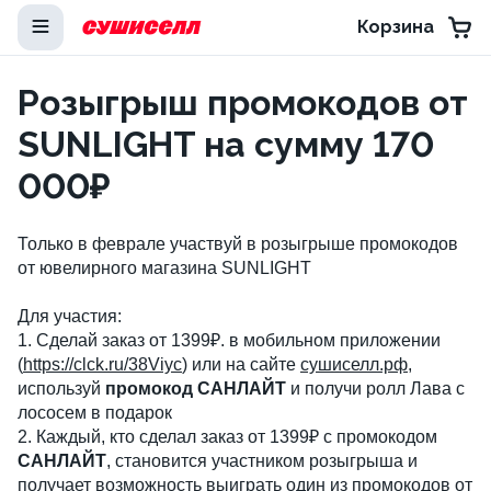
Корзина
Розыгрыш промокодов от
SUNLIGHT на сумму 170
000₽
Только в феврале участвуй в розыгрыше промокодов
от ювелирного магазина SUNLIGHT
Для участия:
1. Сделай заказ от 1399₽. в мобильном приложении
(
https://clck.ru/38Viyc
) или на сайте
сушиселл.рф
,
используй
промокод САНЛАЙТ
и получи ролл Лава с
лососем в подарок
2. Каждый, кто сделал заказ от 1399₽ с промокодом
САНЛАЙТ
, становится участником розыгрыша и
получает возможность выиграть один из промокодов от