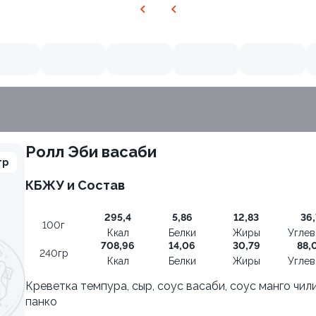
Ролл Эби васаби
гр
КБЖУ и Состав
295,4
5,86
12,83
36,
100г
Ккал
Белки
Жиры
Угле
708,96
14,06
30,79
88,
240гр
Ккал
Белки
Жиры
Угле
Креветка темпура, сыр, соус васаби, соус манго чили
панко