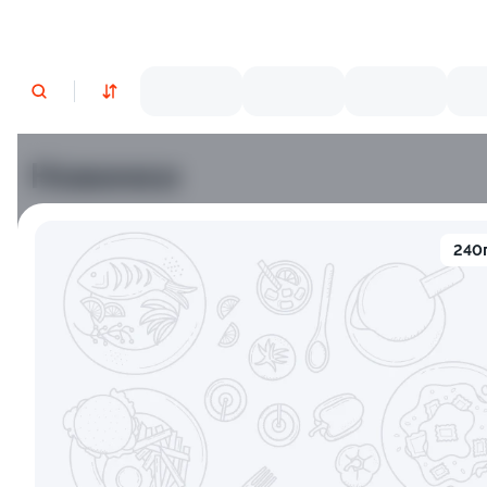
Новинки
Лосось
Курица
Тунец
Креветки
240
10
9.2