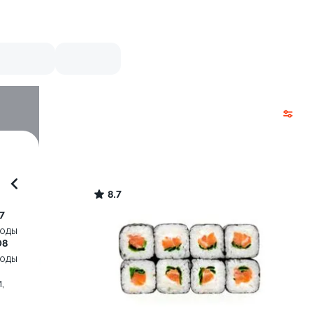
8.7
7
воды
08
воды
,