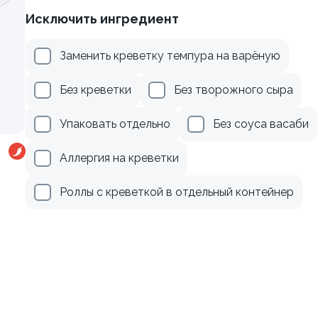
Исключить ингредиент
веткой и сыром
Ролл с лососем
Заменить креветку темпура на варёную
130 гр
Без креветки
Без творожного сыра
299 ₽
499 ₽
Упаковать отдельно
Без соуса васаби
Аллергия на креветки
Роллы с креветкой в отдельный контейнер