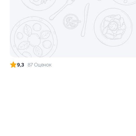
Ролл с лососем терияки и зеленым
Ролл с кре
луком
140 гр
130 гр
279 ₽
9,3
87 Оценок
9.3
9.8