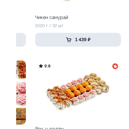
Чикен самурай
1020 г / 32 шт
1 439 ₽
9.8
Рок-н-роллы