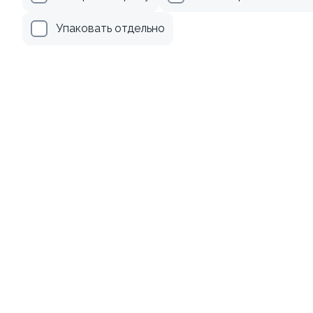
299 ₽
179 ₽
Упаковать отдельно
8.7
Ролл с авокадо
Ролл с лососем и зеленым
луком
120 гр
130 гр
239 ₽
499 ₽
10