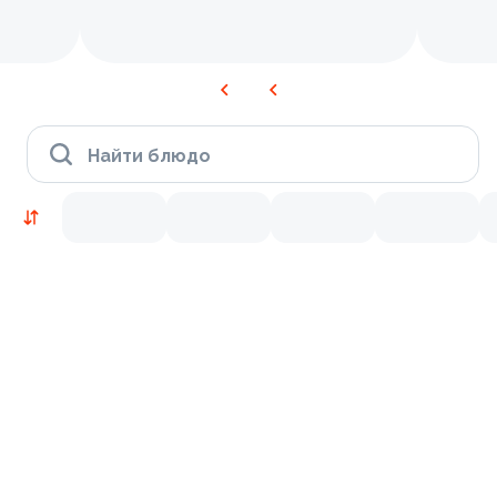
Найти блюдо
Новинки
Лосось
Курица
Тунец
Креветки
9.4