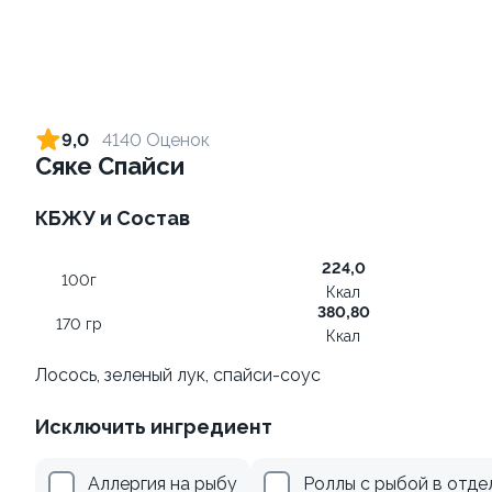
Ролл с креветкой и
Ролл с лососем
авокадо
130 гр
9,0
4140 Оценок
135 гр
Сяке Спайси
345 ₽
499 ₽
КБЖУ и Состав
224,0
9.2
9.8
100г
Ккал
380,80
170 гр
Ккал
Лосось, зеленый лук, спайси-соус
Исключить ингредиент
Ролл с креветкой и сыром
Ролл с огурцом
140 гр
130 гр
Аллергия на рыбу
Роллы с рыбой в отде