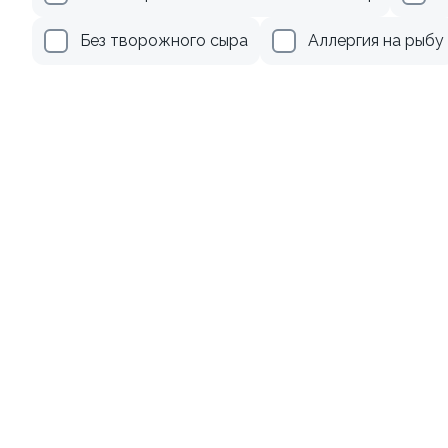
179 ₽
499 ₽
Без творожного сыра
Аллергия на рыбу
Ролл с лососем терияки и
Ролл с креветкой и
зеленым луком
авокадо
130 гр
135 гр
279 ₽
345 ₽