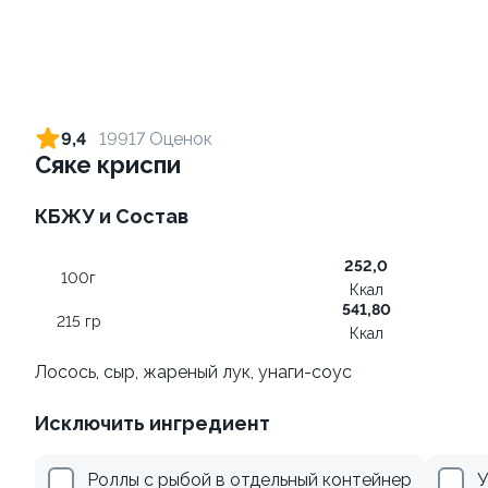
Ролл с лососем
Ролл с креветкой и сыром
130 гр
140 гр
9,4
19917 Оценок
Сяке криспи
499 ₽
299 ₽
КБЖУ и Состав
252,0
100г
Ккал
541,80
215 гр
Ккал
Лосось, сыр, жареный лук, унаги-соус
Ролл с огурцом
Ролл с лососем и зеленым
Исключить ингредиент
луком
130 гр
130 гр
Роллы с рыбой в отдельный контейнер
У