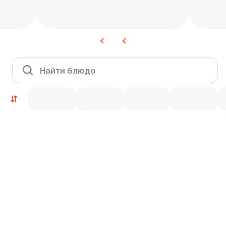
Найти блюдо
Новинки
Лосось
Курица
Тунец
Креветки
9.5