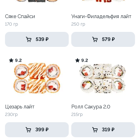
Сяке Спайси
Унаги-Филадельфия лайт
170 гр
250 гр
539 ₽
579 ₽
9.2
9.2
Цезарь лайт
Ролл Сакура 2.0
230гр
215гр
399 ₽
319 ₽