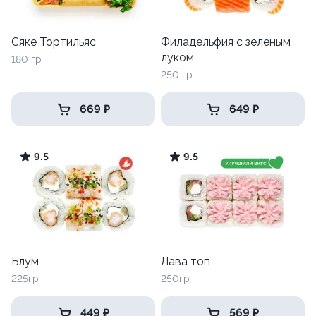
Сяке Тортильяс
Филадельфия с зеленым
луком
180 гр
250 гр
669 ₽
649 ₽
9.5
9.5
Блум
Лава топ
225гр
250гр
449 ₽
569 ₽