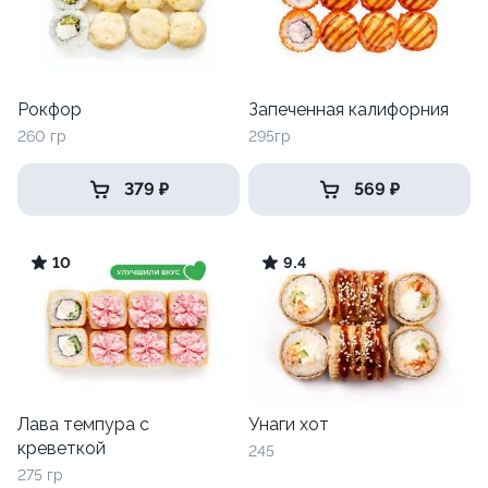
Рокфор
Запеченная калифорния
260 гр
295гр
379 ₽
569 ₽
10
9.4
Лава темпура с
Унаги хот
креветкой
245
275 гр