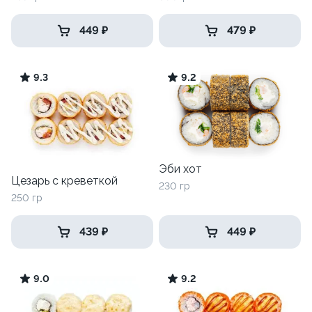
449 ₽
479 ₽
9.3
9.2
Эби хот
Цезарь с креветкой
230 гр
250 гр
439 ₽
449 ₽
9.0
9.2