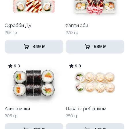
Скрабби Ду
Хэппи эби
265 гр
270 гр
449 ₽
539 ₽
9.3
9.3
Акира маки
Лава с гребешком
205 гр
250 гр