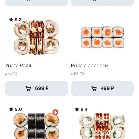
9.2
Унаги Роял
Ролл с лососем
270гр
130 гр
699 ₽
499 ₽
9.0
9.4