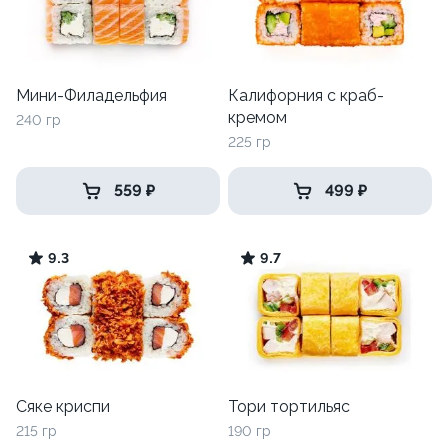
Мини-Филадельфия
Калифорния с краб-
кремом
240 гр
225 гр
559 ₽
499 ₽
9.3
9.7
Сяке криспи
Тори тортильяс
215 гр
190 гр