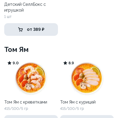
Детский СеллБокс с
игрушкой
1 шт
от 389 ₽
Том Ям
9.0
8.9
Том Ям с креветками
Том Ям с курицей
415/100/5 гр
415/100/5 гр