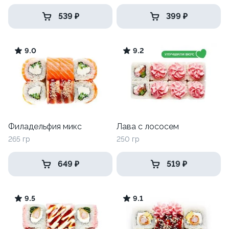
539 ₽
399 ₽
9.0
9.2
Филадельфия микс
Лава с лососем
265 гр
250 гр
649 ₽
519 ₽
9.5
9.1