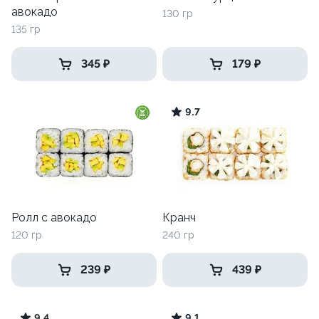
авокадо
130 гр
135 гр
345 ₽
179 ₽
9.7
Ролл с авокадо
Кранч
120 гр
240 гр
239 ₽
439 ₽
9.4
9.1