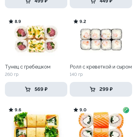
499 ₽
449 ₽
8.9
9.2
Тунец с гребешком
Ролл с креветкой и сыром
260 гр
140 гр
569 ₽
299 ₽
9.6
9.0