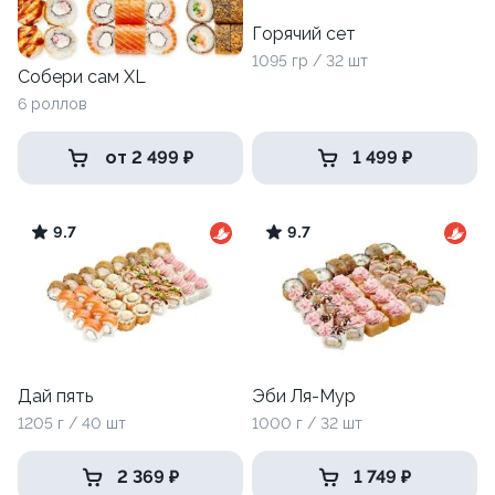
Горячий сет
1095 гр / 32 шт
Собери сам XL
6 роллов
от 2 499 ₽
1 499 ₽
9.7
9.7
Дай пять
Эби Ля-Мур
1205 г / 40 шт
1000 г / 32 шт
2 369 ₽
1 749 ₽