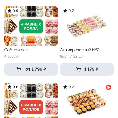
9.5
9.7
Собери сам
Антикризисный №2
4 ролла
965 г / 32 шт
от 1 799 ₽
1 179 ₽
9.6
9.7