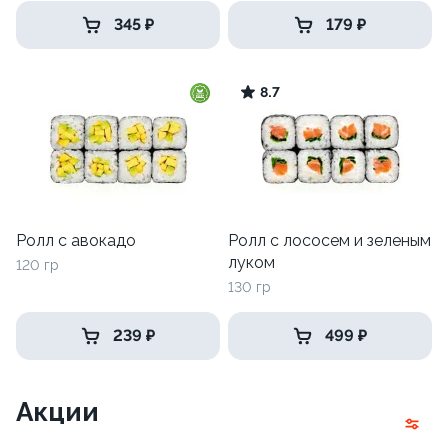
345 ₽
179 ₽
8.7
Ролл с авокадо
Ролл с лососем и зеленым
луком
120 гр
130 гр
239 ₽
499 ₽
Акции