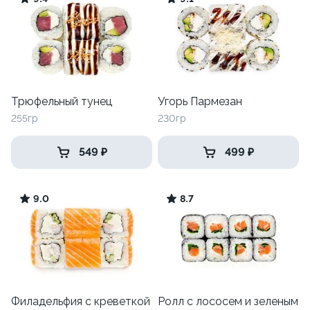
Трюфельный тунец
Угорь Пармезан
255гр
230гр
549 ₽
499 ₽
9.0
8.7
Филадельфия с креветкой
Ролл с лососем и зеленым