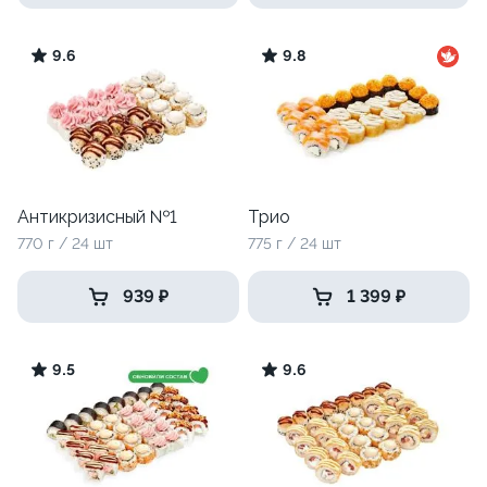
9.6
9.8
Антикризисный №1
Трио
770 г / 24 шт
775 г / 24 шт
939 ₽
1 399 ₽
9.5
9.6