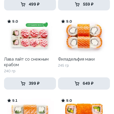
499 ₽
559 ₽
9.0
9.0
Лава лайт со снежным
Филадельфия маки
крабом
245 гр
240 гр
399 ₽
649 ₽
9.1
9.0