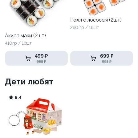
Ролл с лососем (2шт)
260 гр / 16шт
Акира маки (2шт)
410гр / 16шт
499 ₽
699 ₽
958 ₽
998 ₽
Дети любят
9.4