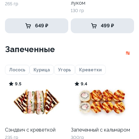
луком
265 гр
130 гр
649 ₽
499 ₽
Запеченные
Лосось
Курица
Угорь
Креветки
9.5
9.4
Сэндвич с креветкой
Запеченный с кальмаром
235 гр
300гр