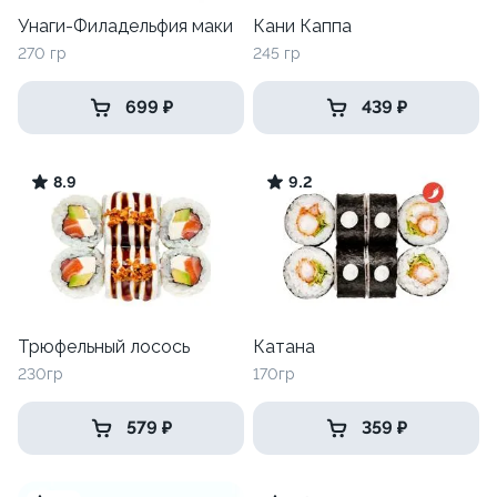
Унаги-Филадельфия маки
Кани Каппа
270 гр
245 гр
699 ₽
439 ₽
8.9
9.2
Трюфельный лосось
Катана
230гр
170гр
579 ₽
359 ₽