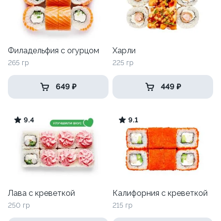
Филадельфия с огурцом
Харли
265 гр
225 гр
649 ₽
449 ₽
9.4
9.1
Лава с креветкой
Калифорния с креветкой
250 гр
215 гр