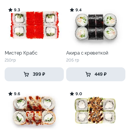
9.3
9.4
Мистер Крабс
Акира с креветкой
210гр
205 гр
399 ₽
449 ₽
9.6
9.0