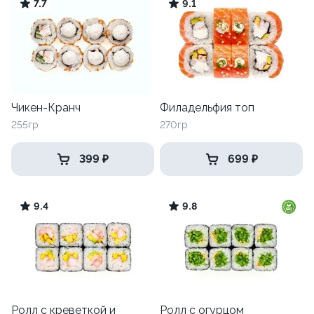
7.7
9.1
Чикен-Кранч
Филадельфия топ
255гр
270гр
399 ₽
699 ₽
9.4
9.8
Ролл с креветкой и
Ролл с огурцом