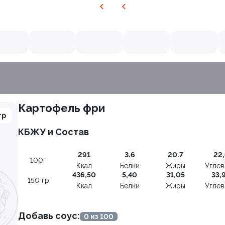
Картофель фри
гр
КБЖУ и Состав
291
3.6
20.7
22,
100г
Ккал
Белки
Жиры
Угле
436,50
5,40
31,05
33,
150 гр
Ккал
Белки
Жиры
Угле
Добавь соус:
0 из 100