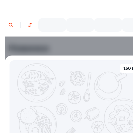
Новинки
Лосось
Курица
Тунец
Креветки
150 