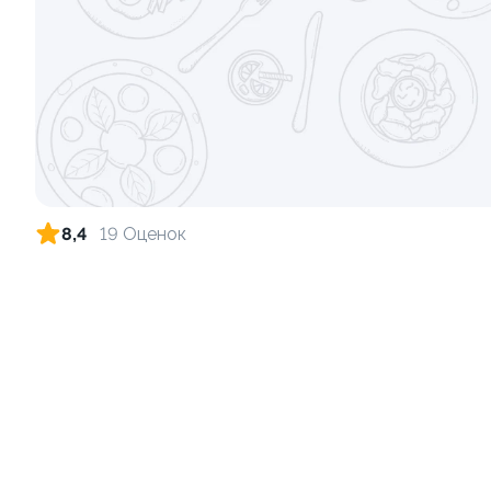
Ролл с лососем и зеленым луком
Ролл с лос
луком
130 гр
130 гр
499 ₽
8,4
19 Оценок