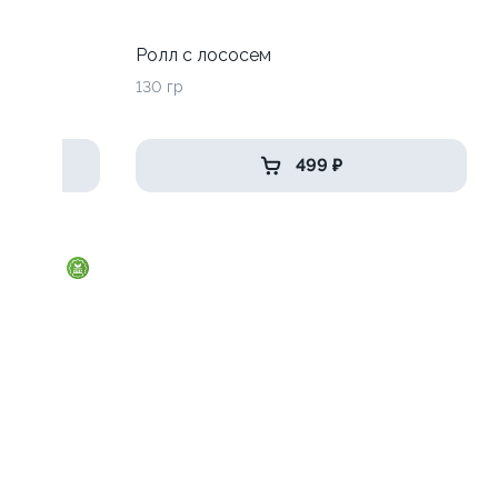
адо
Ролл с лососем
130 гр
499 ₽