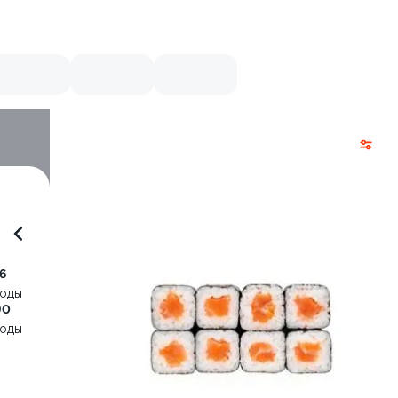
6
воды
90
воды