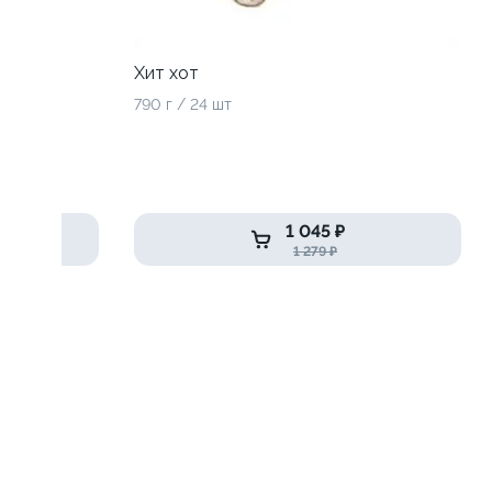
Хит хот
790 г / 24 шт
1 045 ₽
1 279 ₽