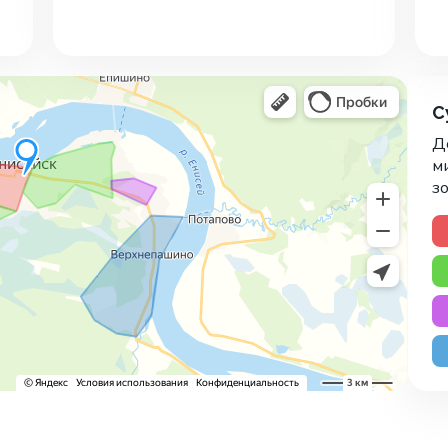
С
До
м
зо