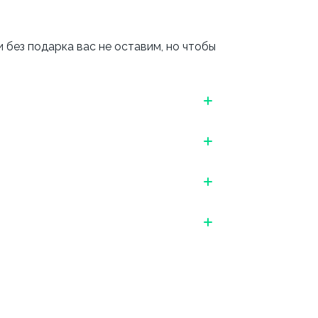
 без подарка вас не оставим, но чтобы
 УДОБНЫЙ СПОСОБ ПОДТВЕРЖДЕНИЯ
Обязательно указываем дату, месяц и
завершение нажмите на кнопку