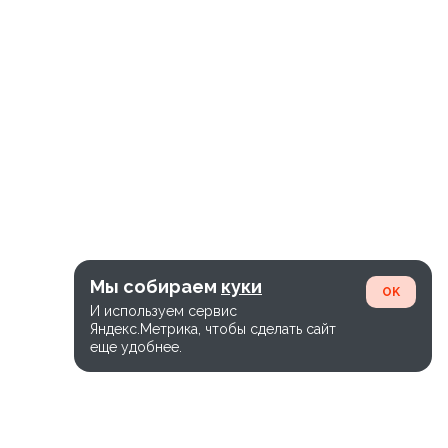
пеций.
Мы собираем
куки
OK
И используем сервис
Яндекс.Метрика, чтобы сделать сайт
еще удобнее.