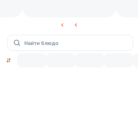
Найти блюдо
Новинки
Лосось
Курица
Тунец
Креветки