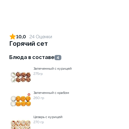
Ролл с лососем и зеленым
Ролл с лососем терияки и
луком
зеленым луком
10,0
24 Оценки
130 гр
130 гр
Горячий сет
519 ₽
289 ₽
Блюда в составе
4
Запеченный с курицей
275гр
Запеченный с крабом
260 гр
Ролл с креветкой и
Ролл с лососем
Цезарь с курицей
авокадо
130 гр
270 гр
135 гр