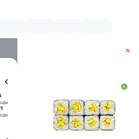
1
воды
75
воды