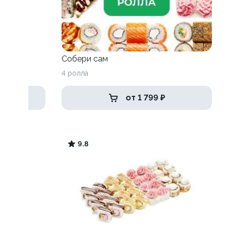
Собери сам
4 ролла
от 1 799 ₽
9.8