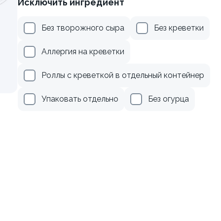
Исключить ингредиент
веткой и сыром
Ролл с креветкой и авока
Без творожного сыра
Без креветки
135 гр
Аллергия на креветки
299 ₽
345 ₽
Роллы с креветкой в отдельный контейнер
Упаковать отдельно
Без огурца
8.7
осем
Ролл с лососем и зеленым