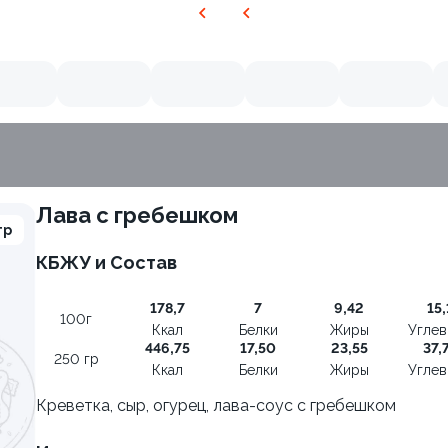
Лава с гребешком
гр
КБЖУ и Состав
9.4
178,7
7
9,42
15,
100г
Ккал
Белки
Жиры
Угле
446,75
17,50
23,55
37,
250 гр
Ккал
Белки
Жиры
Угле
Креветка, сыр, огурец, лава-соус с гребешком