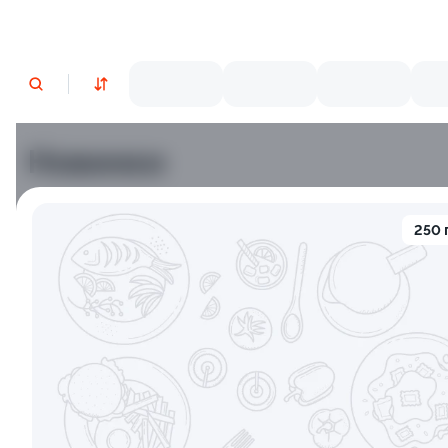
Новинки
Лосось
Курица
Тунец
Креветки
250 
9.8
9.2