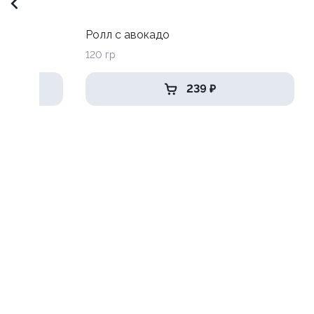
до
Ролл с авокадо
120 гр
239 ₽
 луком