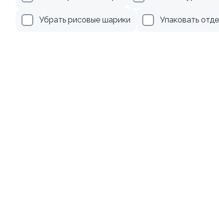
345 ₽
239 ₽
Убрать рисовые шарики
Упаковать отд
10
Ролл с лососем терияки и
Ролл с лососем
зеленым луком
130 гр
130 гр
279 ₽
499 ₽
8.7