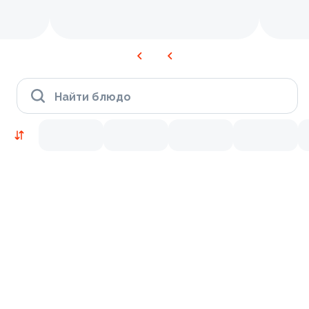
Найти блюдо
Новинки
Лосось
Курица
Тунец
Креветки
9.8
9.2