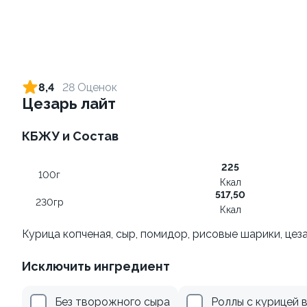
Ролл с огурцом
Ролл с креветкой и сыром
130 гр
140 гр
8,4
28 Оценок
Цезарь лайт
179 ₽
299 ₽
КБЖУ и Состав
9.4
225
100г
Ккал
517,50
230гр
Ккал
Курица копченая, сыр, помидор, рисовые шарики, цез
Ролл с креветкой и
Ролл с авокадо
Исключить ингредиент
авокадо
120 гр
135 гр
Без творожного сыра
Роллы с курицей 