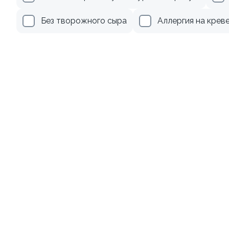
345 ₽
499 ₽
Без творожного сыра
Аллергия на крев
8.3
Ролл с лососем и зеленым
Ролл с авокадо
луком
120 гр
130 гр
499 ₽
239 ₽
9.2