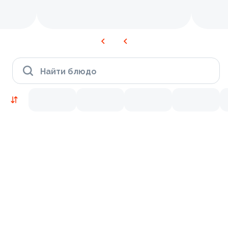
Найти блюдо
Новинки
Лосось
Курица
Тунец
Креветки
9.2
9.7