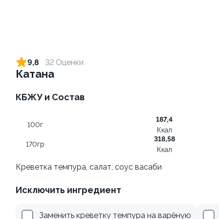
Ролл с креветкой и сыром
Ролл с огурцом
140 гр
130 гр
9,8
32 Оценки
Катана
299 ₽
179 ₽
КБЖУ и Состав
9.0
9
187,4
100г
Ккал
318,58
170гр
Ккал
Креветка темпура, салат, соус васаби
Ролл с креветкой и
Ролл с лососем
Исключить ингредиент
авокадо
130 гр
135 гр
Заменить креветку темпура на варёную