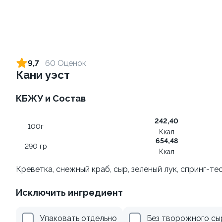
Ролл с креветкой и сыром
Ролл с огурцом
140 гр
130 гр
9,7
60 Оценок
Кани уэст
299 ₽
179 ₽
КБЖУ и Состав
8.9
9.3
242,40
100г
Ккал
654,48
290 гр
Ккал
Креветка, снежный краб, сыр, зеленый лук, спринг-тес
Ролл с креветкой и
Ролл с лососем
Исключить ингредиент
авокадо
130 гр
135 гр
Упаковать отдельно
Без творожного сы