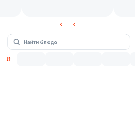
Найти блюдо
Новинки
Лосось
Курица
Тунец
Креветки
9.4
9.8