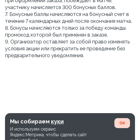
при оформлении заказа, побеждает в матче,
участнику начисляется 300 бонусных баллов.
7. Бонусные баллы начисляются на бонусный счет в
течение 7 календарных дней после окончания матча.
8. Бонусы начисляются только за победу команды,
промокод которой был применен в заказе.
9. Организатор оставляет за собой право изменять
условия акции или прекратить ее проведение без
предварительного уведомления.
Мы собираем
куки
OK
И используем сервис
Яндекс.Метрика, чтобы сделать сайт