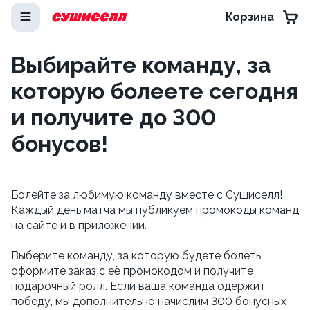
Корзина
Выбирайте команду, за
которую болеете сегодня
и получите до 300
бонусов!
Болейте за любимую команду вместе с Сушиселл!
Каждый день матча мы публикуем промокоды команд
на сайте и в приложении.
Выберите команду, за которую будете болеть,
оформите заказ с её промокодом и получите
подарочный ролл. Если ваша команда одержит
победу, мы дополнительно начислим 300 бонусных