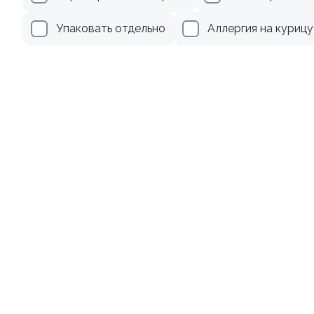
Упаковать отдельно
Аллергия на курицу
355 ₽
305 ₽
Ролл с авокадо
Ролл с лососем
120 гр
130 гр
245 ₽
509 ₽