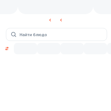
Найти блюдо
Новинки
Лосось
Курица
Тунец
Креветки