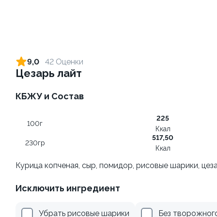
Ролл с лососем терияки и
Ролл с лососем и зеленым
зеленым луком
луком
9,0
42 Оценки
130 гр
130 гр
Цезарь лайт
285 ₽
509 ₽
КБЖУ и Состав
225
100г
Ккал
517,50
230гр
Ккал
Курица копченая, сыр, помидор, рисовые шарики, цез
Исключить ингредиент
Ролл с креветкой и
Ролл с креветкой и сыром
авокадо
140 гр
Убрать рисовые шарики
Без творожног
135 гр