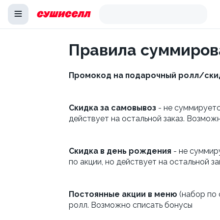
Правила суммиров
Промокод на подарочный ролл/ски
Скидка за самовывоз
-
не суммируетс
действует на остальной заказ. Возмож
Скидка в день рождения
- не суммир
по акции, но действует на остальной за
Постоянные акции в меню
(набор по 
ролл. Возможно списать бонусы