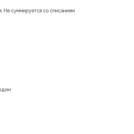
я. Не суммируется со списанием
кодом