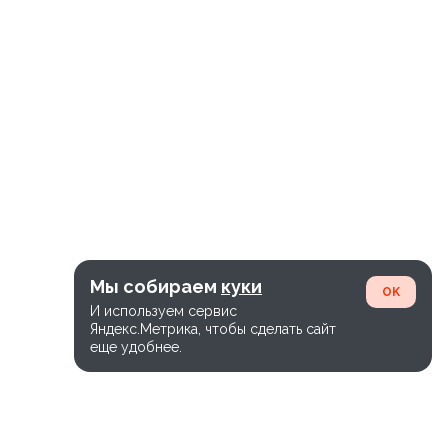
Мы собираем
куки
OK
И используем сервис
Яндекс.Метрика, чтобы сделать сайт
еще удобнее.