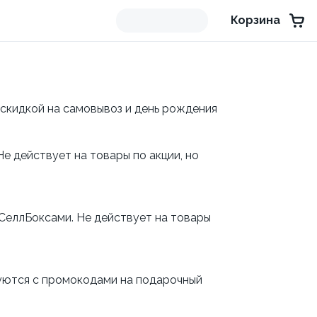
Корзина
 скидкой на самовывоз и день рождения
е действует на товары по акции, но
СеллБоксами. Не действует на товары
руются с промокодами на подарочный