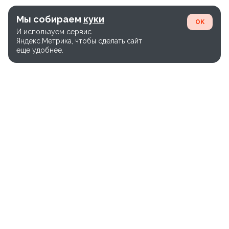
Мы собираем
куки
OK
И используем сервис
Яндекс.Метрика, чтобы сделать сайт
еще удобнее.
Единый номер службы доставки:
+7(800)-600-26-65
Версия сайта WEB-28.03
Политика конфиденциальности
Правила использования cookie
Карта сайта