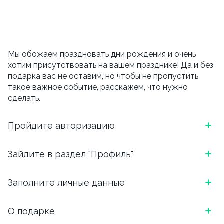
Мы обожаем праздновать дни рождения и очень
хотим присутствовать на вашем празднике! Да и без
подарка вас не оставим, но чтобы не пропустить
такое важное событие, расскажем, что нужно
сделать.
Пройдите авторизацию
*Скриншот, как выглядит блок в приложении
Зайдите в раздел "Профиль"
ОТКРОЙТЕ ПРИЛОЖЕНИЕ И АВТОРИЗИРУЙТЕСЬ:
*Скриншот, как выглядит блок в приложении
Заполните личные данные
ВВЕДИТЕ НОМЕР ТЕЛЕФОНА И ВЫБЕРИТЕ
УДОБНЫЙ СПОСОБ ПОДТВЕРЖДЕНИЯ (БОТ
ЧТОБЫ ПЕРЕЙТИ В ПРОФИЛЬ, НАЖМИТЕ НА ТРИ
ТЕЛЕГРАМ ИЛИ ЗВОНОК)
Напишите, как Вас зовут, укажите email. И вишенка
О подарке
ЧЕРТОЧКИ В ЛЕВОМ ВЕРХНЕМ УГЛУ.
на торте, для чего вы сюда перешли.