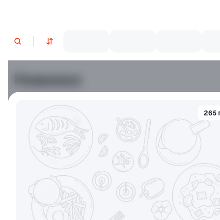
Новинки
Лосось
Креветки
265 
9.4
8.8