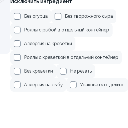
Исключить ингредиент
осем терияки и зеленым
Ролл с огурцом
Без огурца
Без творожного сыра
130 гр
Роллы с рыбой в отдельный контейнер
279 ₽
179 ₽
Аллергия на креветки
Роллы с креветкой в отдельный контейнер
Без креветки
Не резать
Аллергия на рыбу
Упаковать отдельно