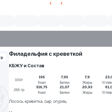
Филадельфия с креветкой
гр
КБЖУ и Состав
9.8
195
7,95
7,9
23,
100г
Ккал
Белки
Жиры
Угле
516,75
21,07
20,93
61,
265 гр
Ккал
Белки
Жиры
Угле
Лосось, креветка, сыр, огурец