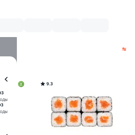
9.3
03
воды
03
воды