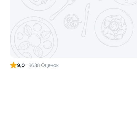
Ролл с креветкой и сыром
Ролл с лос
луком
140 гр
130 гр
299 ₽
9,0
8638 Оценок
8.9
8.8