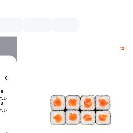
78
воды
43
воды