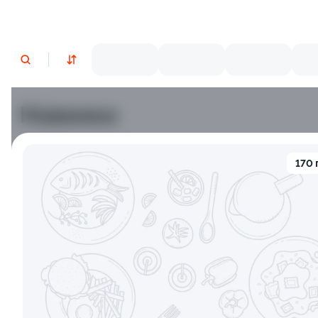
Новинки
Лосось
Креветки
170 