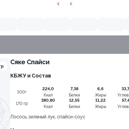
Сяке Спайси
гр
КБЖУ и Состав
224,0
7,38
6,6
33,
100г
Ккал
Белки
Жиры
Угле
380,80
12,55
11,22
57,
170 гр
Ккал
Белки
Жиры
Угле
Лосось, зеленый лук, спайси-соус