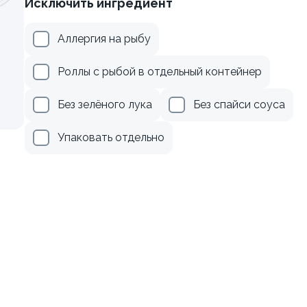
Исключить ингредиент
осем терияки и зеленым
Ролл с креветкой и авока
Аллергия на рыбу
135 гр
Роллы с рыбой в отдельный контейнер
279 ₽
345 ₽
Без зелёного лука
Без спайси соуса
Упаковать отдельно