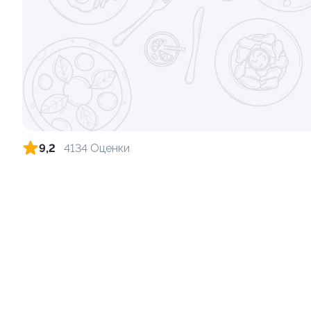
Ролл с лососем и зеленым луком
Ролл с лос
луком
130 гр
130 гр
499 ₽
9,2
4134 Оценки