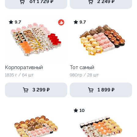
от 1 729 ₽
2 249 ₽
9.7
9.7
Корпоративный
Тот самый
1835 г / 64 шт
980гр / 28 шт
3 299 ₽
1 899 ₽
10