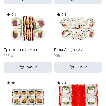
9.4
9.3
Трюфельный тунец
Ролл Сакура 2.0
255гр
215гр
549 ₽
319 ₽
10
9.4