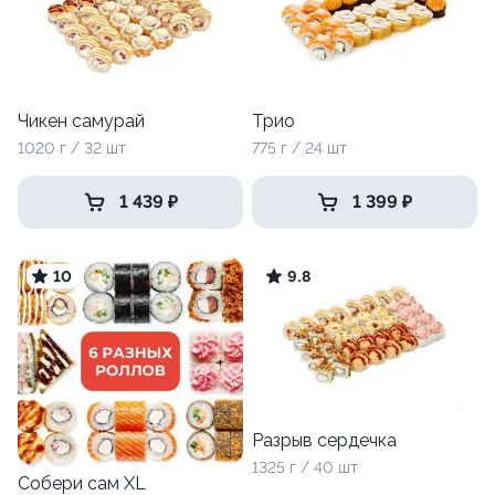
Чикен самурай
Трио
1020 г / 32 шт
775 г / 24 шт
1 439 ₽
1 399 ₽
10
9.8
Разрыв сердечка
1325 г / 40 шт
Собери сам XL