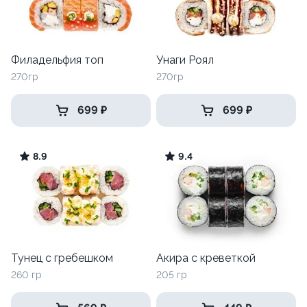
Филадельфия топ
Унаги Роял
270гр
270гр
699 ₽
699 ₽
8.9
9.4
Тунец с гребешком
Акира с креветкой
260 гр
205 гр