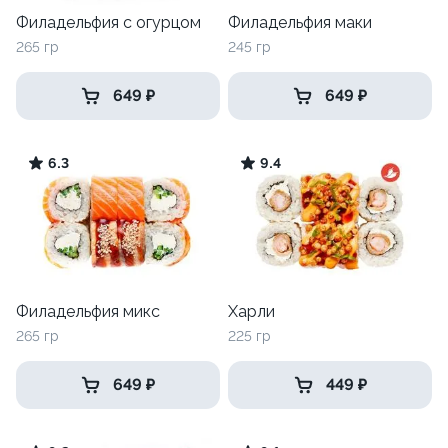
Филадельфия с огурцом
Филадельфия маки
265 гр
245 гр
649 ₽
649 ₽
6.3
9.4
Филадельфия микс
Харли
265 гр
225 гр
649 ₽
449 ₽