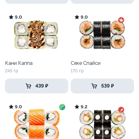
9.0
9.0
Кани Каппа
Сяке Спайси
245 гр
170 гр
439 ₽
539 ₽
9.0
9.2