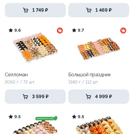
1 749 ₽
1 469 ₽
9.6
9.7
Селломан
Большой праздник
2050 г / 72 шт
3180 г / 112 шт
3 599 ₽
4 999 ₽
9.5
9.5