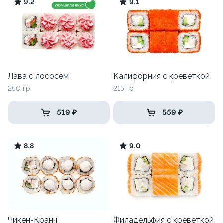
9.2
9.1
Лава с лососем
Калифорния с креветкой
250 гр
215 гр
519 ₽
559 ₽
8.8
9.0
Чикен-Кранч
Филадельфия с креветкой