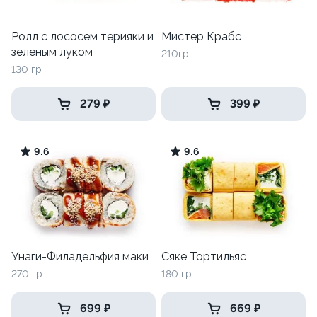
Ролл с лососем терияки и
Мистер Крабс
зеленым луком
210гр
130 гр
279 ₽
399 ₽
9.6
9.6
Унаги-Филадельфия маки
Сяке Тортильяс
270 гр
180 гр
699 ₽
669 ₽