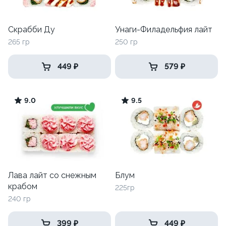
Скрабби Ду
Унаги-Филадельфия лайт
265 гр
250 гр
449 ₽
579 ₽
9.0
9.5
Лава лайт со снежным
Блум
крабом
225гр
240 гр
399 ₽
449 ₽