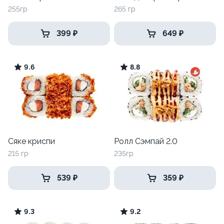
255гр
265 гр
399 ₽
649 ₽
9.6
8.8
Сяке криспи
Ролл Сэмпай 2.0
215 гр
235гр
539 ₽
359 ₽
9.3
9.2