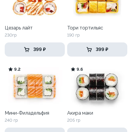
Цезарь лайт
Тори тортильяс
230гр
190 гр
399 ₽
399 ₽
9.2
9.6
Мини-Филадельфия
Акира маки
240 гр
205 гр