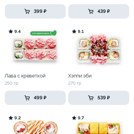
399 ₽
439 ₽
9.4
9.1
Лава с креветкой
Хэппи эби
250 гр
270 гр
499 ₽
539 ₽
9.2
9.7