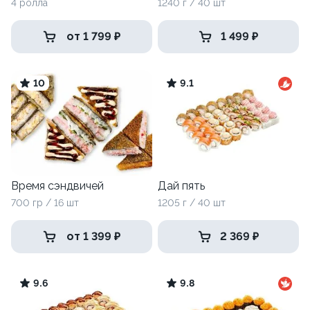
4 ролла
1240 г / 40 шт
от 1 799 ₽
1 499 ₽
10
9.1
Время сэндвичей
Дай пять
700 гр / 16 шт
1205 г / 40 шт
от 1 399 ₽
2 369 ₽
9.6
9.8