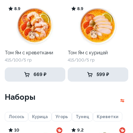
8.9
8.9
Том Ям с креветками
Том Ям с курицей
415/100/5 гр
415/100/5 гр
669 ₽
599 ₽
Наборы
Лосось
Курица
Угорь
Тунец
Креветки
10
9.2