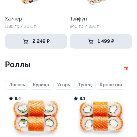
Хайпер
Тайфун
1185 гр / 36 шт
840 гр / 32шт
2 249 ₽
1 499 ₽
Роллы
Лосось
Курица
Угорь
Тунец
Креветки
8.4
8.1