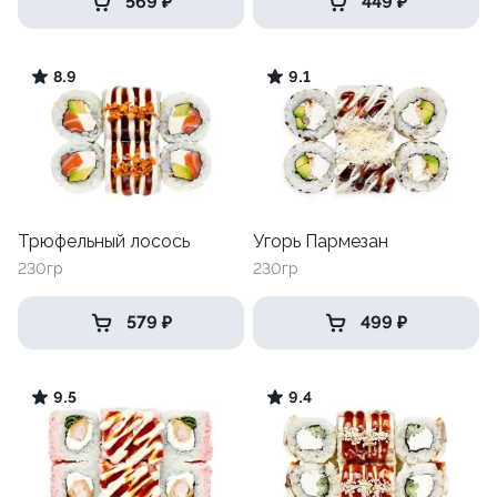
569 ₽
449 ₽
8.9
9.1
Трюфельный лосось
Угорь Пармезан
230гр
230гр
579 ₽
499 ₽
9.5
9.4