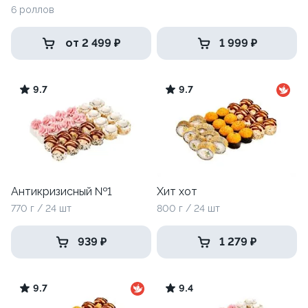
6 роллов
от 2 499 ₽
1 999 ₽
9.7
9.7
Антикризисный №1
Хит хот
770 г / 24 шт
800 г / 24 шт
939 ₽
1 279 ₽
9.7
9.4