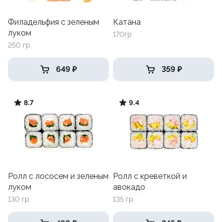
Филадельфия с зеленым
Катана
луком
170гр
250 гр
649 ₽
359 ₽
8.7
9.4
Ролл с лососем и зеленым
Ролл с креветкой и
луком
авокадо
130 гр
135 гр