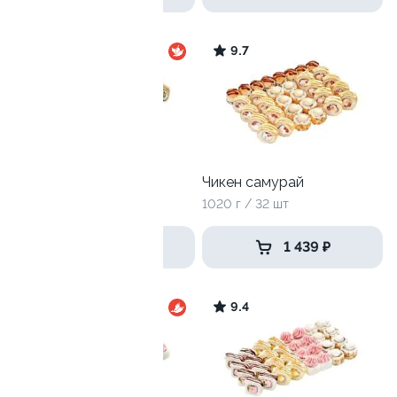
9.8
9.7
Рок-н-роллы
Чикен самурай
975 г / 32 шт
1020 г / 32 шт
1 499 ₽
1 439 ₽
9
9.4