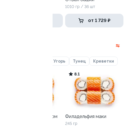
840 гр / 32шт
1010 гр / 36 шт
1 499 ₽
от 1 729 ₽
Роллы
Лосось
Курица
Угорь
Тунец
Креветки
8.4
8.1
Филадельфия с огурцом
Филадельфия маки
265 гр
245 гр