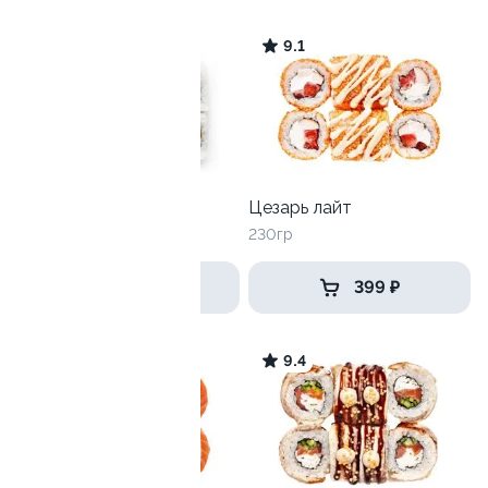
9.0
9.1
Хэппи эби
Цезарь лайт
270 гр
230гр
539 ₽
399 ₽
9.1
9.4