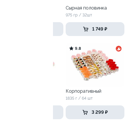
Большой праздник
Сырная половинка
3180 г / 112 шт
975 гр / 32шт
4 999 ₽
1 749 ₽
9.8
9.8
Рыба или курица
Корпоративный
1115 г / 40 шт
1835 г / 64 шт
2 249 ₽
3 299 ₽