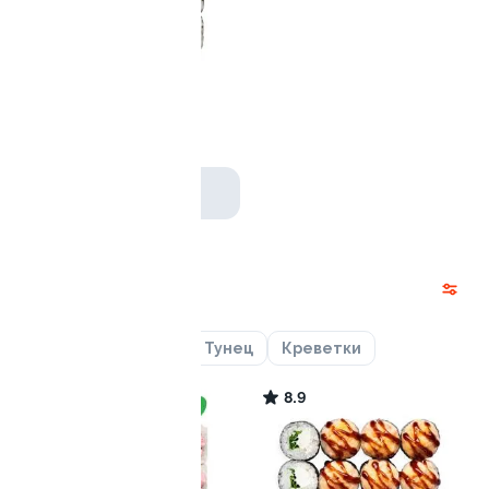
Ролл с авокадо
120 гр
239 ₽
Акции
Лосось
Курица
Тунец
Креветки
9.6
8.9