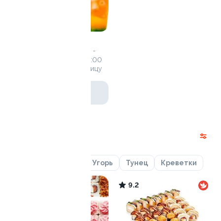
Собери ланч
По промокоду «ланч20» -
скидка 20% с 11:00 до 15:00
*С понедельника по пятницу
от 199 ₽
Наборы
Лосось
Курица
Угорь
Тунец
Креветки
10
9.2