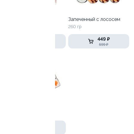
Лава топ
Запеченный с лососем
250гр
260 гр
299 ₽
449 ₽
569 ₽
599 ₽
Ролл с лососем (2шт)
260 гр / 16шт
699 ₽
998 ₽