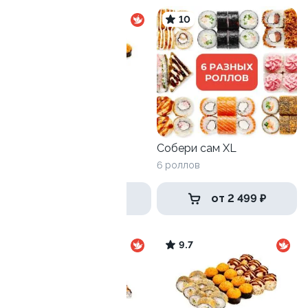
9.7
10
Трио
775 г / 24 шт
Собери сам XL
6 роллов
1 399 ₽
от 2 499 ₽
9.6
9.7