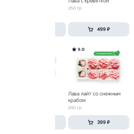
Калифорния с краб-
Лава с креветкой
кремом
250 гр
225 гр
499 ₽
499 ₽
8.8
9.0
Тунец с гребешком
Лава лайт со снежным
крабом
260 гр
240 гр
569 ₽
399 ₽