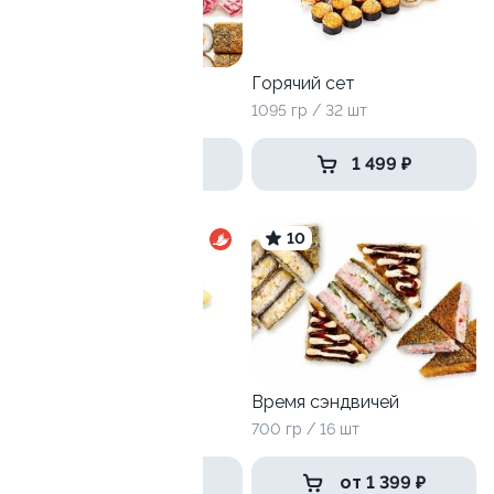
Собери сам
Горячий сет
4 ролла
1095 гр / 32 шт
от 1 799 ₽
1 499 ₽
8.1
10
Антикризисный №3
Время сэндвичей
1240 г / 40 шт
700 гр / 16 шт
1 499 ₽
от 1 399 ₽