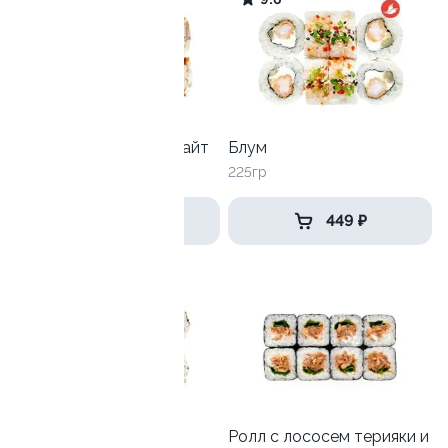
Унаги-Филадельфия лайт
Блум
250 гр
225гр
579 ₽
449 ₽
9.3
Ролл Сакура 2.0
Ролл с лососем терияки и