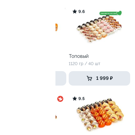
9.5
9.6
Хит лайт
Топовый
715 г / 24 шт
1120 гр / 40 шт
1 469 ₽
1 999 ₽
9.7
9.5