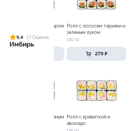
Ролл с креветкой и сыром
Ролл с лососем терияки и
зеленым луком
140 гр
9,4
17 Оценок
130 гр
Имбирь
299 ₽
279 ₽
Ролл с лососем и зеленым
Ролл с креветкой и
луком
авокадо
130 гр
135 гр