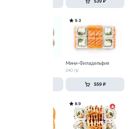
559 ₽
539 ₽
7.8
9.3
Чикен-Кранч
Мини-Филадельфия
255гр
240 гр
399 ₽
559 ₽
9.1
8.9