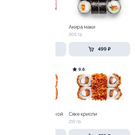
Лава с лососем
Акира маки
250 гр
205 гр
519 ₽
499 ₽
9.1
9.6
Калифорния с креветкой
Сяке криспи
215 гр
215 гр