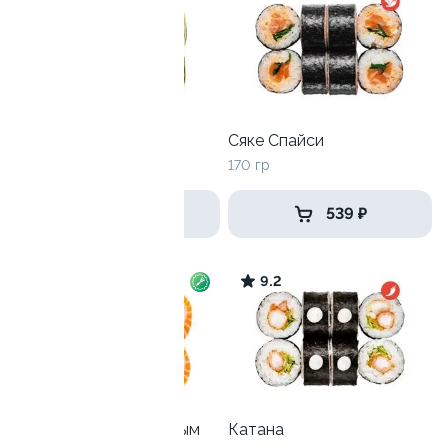
Кани Каппа
Сяке Спайси
245 гр
170 гр
439 ₽
539 ₽
9.1
9.2
Филадельфия с зеленым
Катана