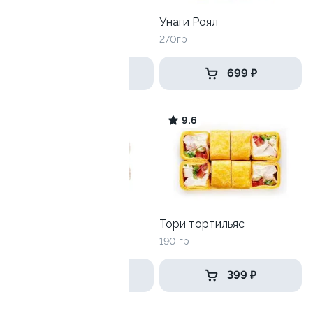
Филадельфия топ
Унаги Роял
270гр
270гр
699 ₽
699 ₽
9.3
9.6
Лава с гребешком
Тори тортильяс
250 гр
190 гр
449 ₽
399 ₽