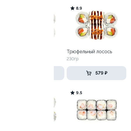
9.4
8.9
Трюфельный тунец
Трюфельный лосось
255гр
230гр
549 ₽
579 ₽
9.1
9.5