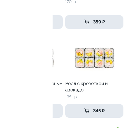
луком
170гр
250 гр
649 ₽
359 ₽
Ролл с лососем и зеленым
Ролл с креветкой и
луком
авокадо
130 гр
135 гр
499 ₽
345 ₽