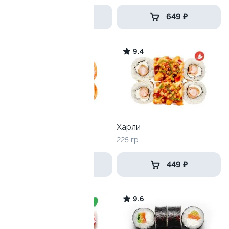
649 ₽
649 ₽
6.1
9.4
Филадельфия микс
Харли
265 гр
225 гр
649 ₽
449 ₽
9.2
9.6