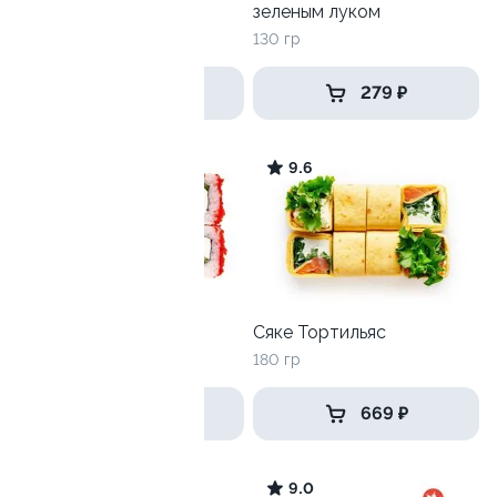
зеленым луком
215гр
130 гр
319 ₽
279 ₽
9.4
9.6
Мистер Крабс
Сяке Тортильяс
210гр
180 гр
399 ₽
669 ₽
9.1
9.0