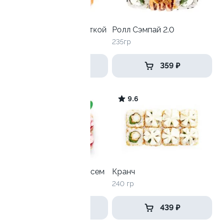
Филадельфия с креветкой
Ролл Сэмпай 2.0
265 гр
235гр
649 ₽
359 ₽
9.5
9.6
Лава с жареным лососем
Кранч
260 гр
240 гр
399 ₽
439 ₽