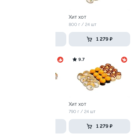
Селломан
Хит хот
2050 г / 72 шт
800 г / 24 шт
3 599 ₽
1 279 ₽
9.6
9.7
Эби Ля-Мур
Хит хот
1000 г / 32 шт
790 г / 24 шт
1 749 ₽
1 279 ₽