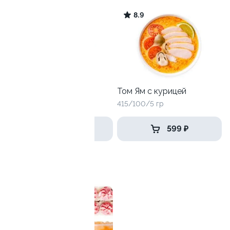
8.9
8.9
Том Ям с креветками
Том Ям с курицей
415/100/5 гр
415/100/5 гр
669 ₽
599 ₽
Бизнес-ланч
9.5