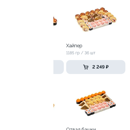
9.9
Тот самый
Хайпер
980гр / 28 шт
1185 гр / 36 шт
1 899 ₽
2 249 ₽
Тайфун
Отвал башки