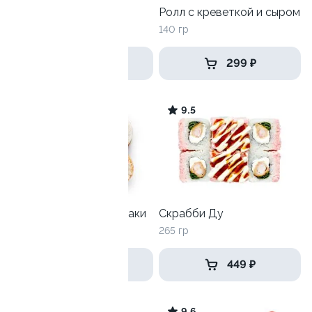
Угорь Пармезан
Ролл с креветкой и сыром
230гр
140 гр
499 ₽
299 ₽
9.7
9.5
Унаги-Филадельфия маки
Скрабби Ду
270 гр
265 гр
699 ₽
449 ₽
9.3
9.6