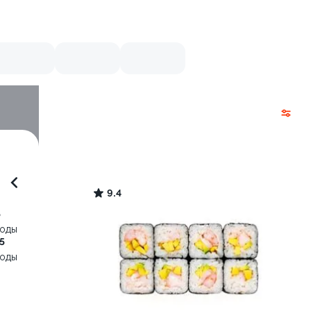
9.4
5
воды
5
воды