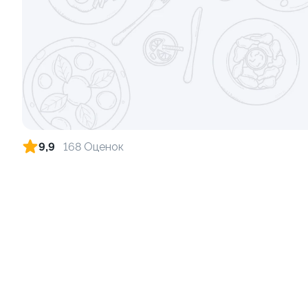
Ролл с креветкой и сыром
Ролл с лос
луком
140 гр
130 гр
299 ₽
9,9
168 Оценок
9.8