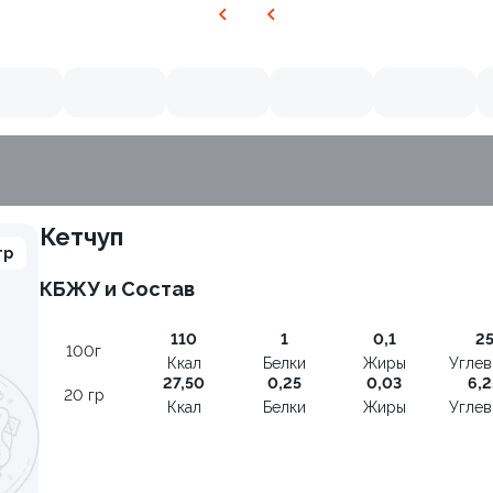
Кетчуп
гр
КБЖУ и Состав
8.7
110
1
0,1
2
100г
Ккал
Белки
Жиры
Угле
27,50
0,25
0,03
6,2
20 гр
Ккал
Белки
Жиры
Угле