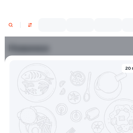
Новинки
Лосось
Креветки
20 
9.2
10